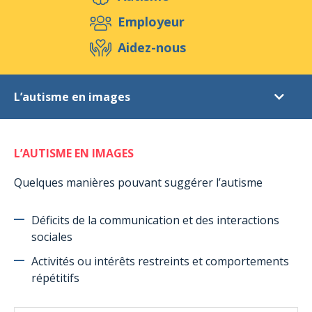
Aidez-nous
Employeur
Aidez-nous
Evénements
Publications
Médias
L’autisme en images
Ressources & Outils
Blog
Boutique
Autisme
Contact
L’AUTISME EN IMAGES
L'Autisme
Le Syndrome d’Asperger
Quelques manières pouvant suggérer l’autisme
Critères diagnostiques
Déficits de la communication et des interactions
Statistiques
sociales
Signes de l'autisme
Activités ou intérêts restreints et comportements
L’autisme en images
répétitifs
Droits des personnes