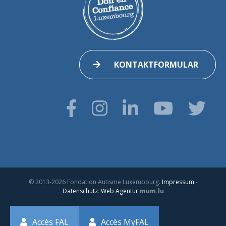
KONTAKTFORMULAR
© 2013-2026 Fondation Autisme Luxembourg.
Impressum
-
Datenschutz
.
Web Agentur
mum.lu
Accès FAL
Accès MyFAL