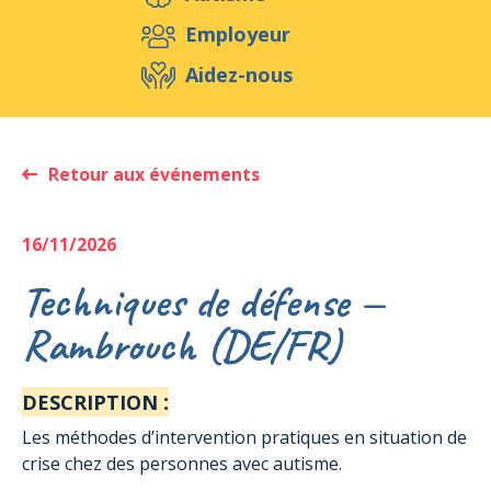
Aidez-nous
Employeur
Aidez-nous
Evénements
Publications
Médias
Ressources & Outils
Blog
Boutique
Retour aux événements
Contact
16/11/2026
Techniques de défense —
Rambrouch (DE/FR)
:
DESCRIPTION
Les méthodes d’intervention pratiques en situation de
crise chez des personnes avec autisme.