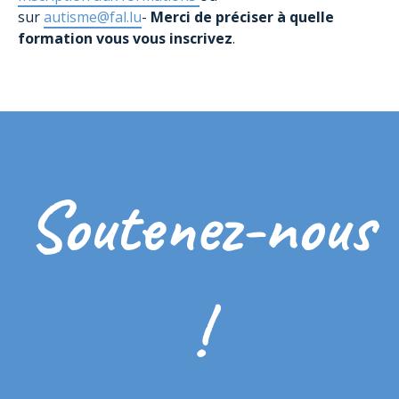
sur
autisme@fal.lu
-
Merci de préciser à quelle
formation vous vous inscrivez
.
Soutenez-nous
!