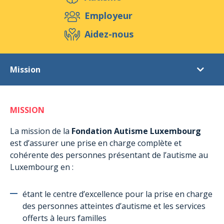
Aidez-nous
Employeur
Aidez-nous
Evénements
Publications
Médias
Mission
Ressources & Outils
Blog
Boutique
Fondation
Contact
MISSION
Objectifs
But
La mission de la
Fondation Autisme Luxembourg
est d’assurer une prise en charge complète et
Mission
cohérente des personnes présentant de l’autisme au
Valeurs
Luxembourg en :
Ethique
étant le centre d’excellence pour la prise en charge
Structures
des personnes atteintes d’autisme et les services
Equipe
offerts à leurs familles