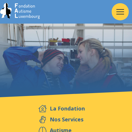
Accueil
Fondation
Services
Autisme
La Fondation
Employeur
Nos Services
Autisme