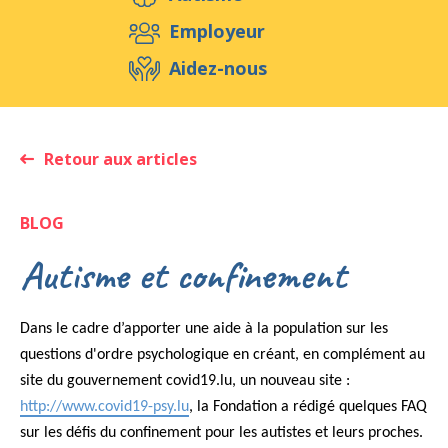
Aidez-nous
Employeur
Aidez-nous
Evénements
Publications
Médias
Ressources & Outils
Blog
Boutique
Retour aux articles
Contact
BLOG
Autisme et confinement
Dans le cadre d’apporter une aide à la population sur les
questions d'ordre psychologique en créant, en complément au
site du gouvernement covid19.lu, un nouveau site :
http://www.covid19-psy.lu
, la Fondation a rédigé quelques FAQ
sur les défis du confinement pour les autistes et leurs proches.