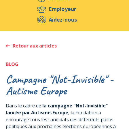
Aidez-nous
Employeur
Aidez-nous
Evénements
Publications
Médias
Ressources & Outils
Blog
Boutique
Retour aux articles
Contact
BLOG
Campagne "Not-Invisible" -
Autisme Europe
Dans le cadre de
la campagne "Not-Invisible"
lancée par Autisme-Europe
, la Fondation a
encouragé tous les candidats des différents partis
politiques aux prochaines élections européennes à