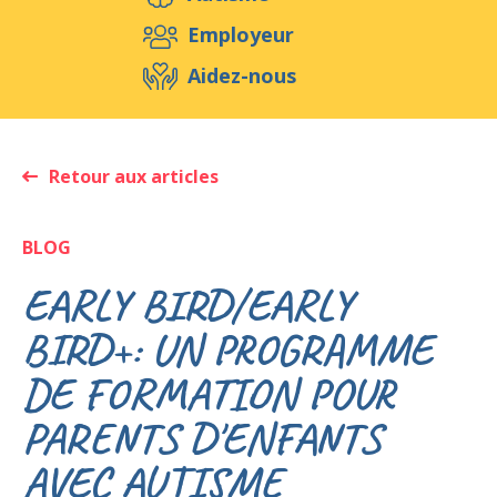
Aidez-nous
Employeur
Aidez-nous
Evénements
Publications
Médias
Ressources & Outils
Blog
Boutique
Retour aux articles
Contact
BLOG
EARLY BIRD/EARLY
BIRD+: UN PROGRAMME
DE FORMATION POUR
PARENTS D'ENFANTS
AVEC AUTISME