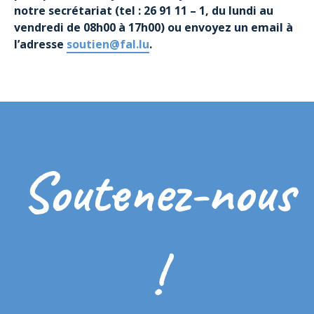
notre secrétariat (tel : 26 91 11 – 1, du lundi au
vendredi de 08h00 à 17h00) ou envoyez un email à
l’adresse
soutien@fal.lu
.
Soutenez-nous
!