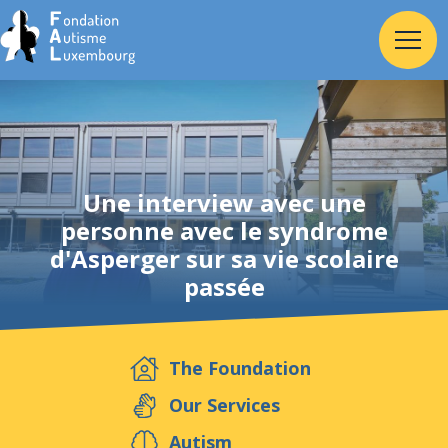
Home
Une interview avec une
Foundation
personne avec le syndrome
d'Asperger sur sa vie scolaire
Services
passée
Autism
The Foundation
Employer
Our Services
Autism