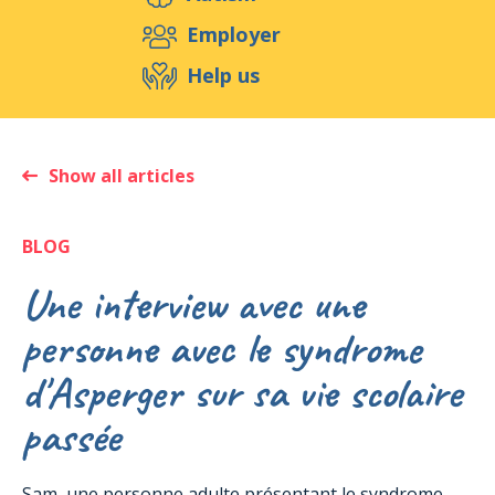
Support us
Employer
Help us
Events
Publications
Medias
Resources & Tools
Blog
Shop
Show all articles
Contact
BLOG
Une interview avec une
personne avec le syndrome
d'Asperger sur sa vie scolaire
passée
Sam, une personne adulte présentant le syndrome