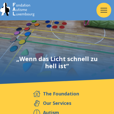
Home
Foundation
„Wenn das Licht schnell zu
hell ist“
Services
Autism
The Foundation
Employer
Our Services
Autism