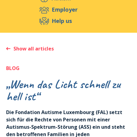
Support us
Employer
Help us
Events
Publications
Medias
Resources & Tools
Blog
Shop
Show all articles
Contact
BLOG
„Wenn das Licht schnell zu
hell ist“
Die Fondation Autisme Luxembourg (FAL) setzt
sich für die Rechte von Personen mit einer
Autismus-Spektrum-Störung (ASS) ein und steht
den betroffenen Familien in jeden