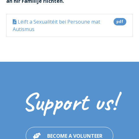
an hir Famillje riichten.
Léift a Sexualitéit bei Persoune mat
pdf
Autismus
Support us!
BECOME A VOLUNTEER