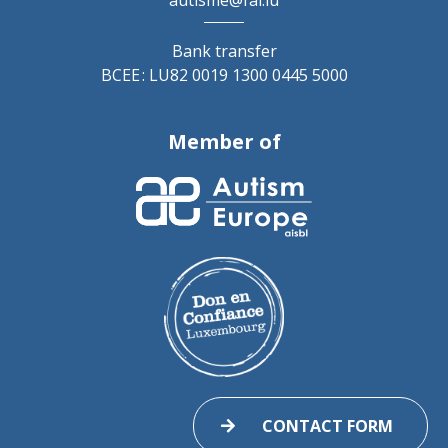
autisme@fal.lu
Bank transfer
BCEE : LU82 0019 1300 0445 5000
Member of
CONTACT FORM