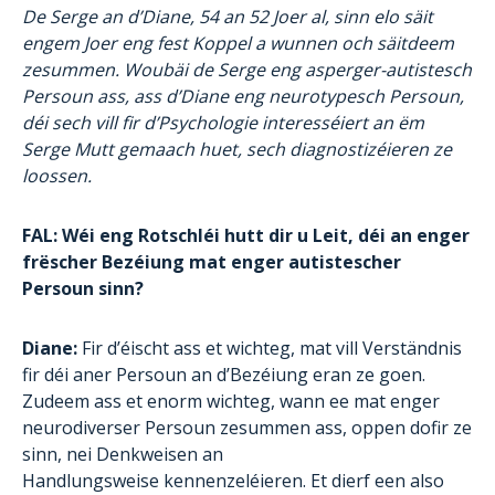
De Serge an d’Diane, 54 an 52 Joer al, sinn elo säit
engem Joer eng fest Koppel a wunnen och säitdeem
zesummen. Woubäi de Serge eng asperger-autistesch
Persoun ass, ass d’Diane eng neurotypesch Persoun,
déi sech vill fir d’Psychologie interesséiert an ëm
Serge Mutt gemaach huet, sech diagnostizéieren ze
loossen.
FAL: Wéi eng Rotschléi hutt dir u Leit, déi an enger
frëscher Bezéiung mat enger autistescher
Persoun sinn?
Diane:
Fir d’éischt ass et wichteg, mat vill Verständnis
fir déi aner Persoun an d’Bezéiung eran ze goen.
Zudeem ass et enorm wichteg, wann ee mat enger
neurodiverser Persoun zesummen ass, oppen dofir ze
sinn, nei Denkweisen an
Handlungsweise kennenzeléieren. Et dierf een also