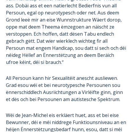
ass. Dobäi ass et een natierlecht Bedierfnis vun all
Persoun, egal op neurotypesch oder net. Aus deem
Grond leeë mir an eise Wunnstrukture Wäert dorop,
oppe mat deem Theema ëmzegoen an näischt ze
verstoppen. Ech hoffen, datt dësen Tabu endlech
gebrach gëtt. Dat wier wierklech wichteg fir all
Persoun mat engem Handicap, sou datt si sech och déi
néideg Hëllef an Ënnerstëtzung an deem Beräich
ufroe kéint, déi si brauch.“
All Persoun kann hir Sexualitéit anescht ausliewen.
Grad esou wéi et bei neurotypesche Persounen sou
ënnerschiddlech Ausriichtungen a Virléifte ginn, ginn
et dës och bei Persounen am autistesche Spektrum.
Wéi de Jean-Michel eis erkläert huet, ass et bei eise
Bewunner, déi e méi niddrege Funktiounsniveau an en
héijen Ënnerstëtzungsbedarf hunn, esou, datt si méi