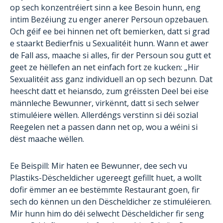
op sech konzentréiert sinn a kee Besoin hunn, eng
intim Bezéiung zu enger anerer Persoun opzebauen.
Och géif ee bei hinnen net oft bemierken, datt si grad
e staarkt Bedierfnis u Sexualitéit hunn. Wann et awer
de Fall ass, maache si alles, fir der Persoun sou gutt et
geet ze hëllefen an net einfach fort ze kucken: „Hir
Sexualitéit ass ganz individuell an op sech bezunn. Dat
heescht datt et heiansdo, zum gréissten Deel bei eise
männleche Bewunner, virkënnt, datt si sech selwer
stimuléiere wëllen. Allerdéngs verstinn si déi sozial
Reegelen net a passen dann net op, wou a wéini si
dëst maache wëllen.
Ee Beispill: Mir haten ee Bewunner, dee sech vu
Plastiks-Dëscheldicher ugereegt gefillt huet, a wollt
dofir ëmmer an ee bestëmmte Restaurant goen, fir
sech do kënnen un den Dëscheldicher ze stimuléieren.
Mir hunn him do déi selwecht Dëscheldicher fir seng