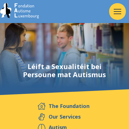
Home
Foundation
Léift a Sexualitéit bei
Persoune mat Autismus
Services
Autism
The Foundation
Employer
Our Services
Autism