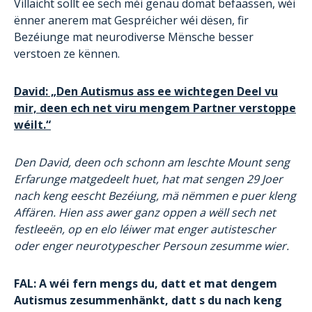
Villäicht sollt ee sech méi genau domat befaassen, wéi
ënner anerem mat Gespréicher wéi dësen, fir
Bezéiunge mat neurodiverse Mënsche besser
verstoen ze kënnen.
David: „Den Autismus ass ee wichtegen Deel vu
mir, deen ech net viru mengem Partner verstoppe
wéilt.“
Den David, deen och schonn am leschte Mount seng
Erfarunge matgedeelt huet, hat mat sengen 29 Joer
nach keng eescht Bezéiung, mä nëmmen e puer kleng
Affären. Hien ass awer ganz oppen a wëll sech net
festleeën, op en elo léiwer mat enger autistescher
oder enger neurotypescher Persoun zesumme wier.
FAL: A wéi fern mengs du, datt et mat dengem
Autismus zesummenhänkt, datt s du nach keng