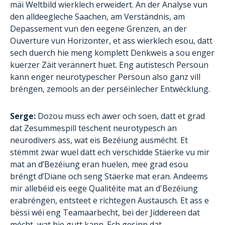
mäi Weltbild wierklech erweidert. An der Analyse vun
den alldeegleche Saachen, am Verständnis, am
Depassement vun den eegene Grenzen, an der
Ouverture vun Horizonter, et ass wierklech esou, datt
sech duerch hie meng komplett Denkweis a sou enger
kuerzer Zäit verännert huet. Eng autistesch Persoun
kann enger neurotypescher Persoun also ganz vill
bréngen, zemools an der perséinlecher Entwécklung.
Serge:
Dozou muss ech awer och soen, datt et grad
dat Zesummespill tëschent neurotypesch an
neurodivers ass, wat eis Bezéiung ausmécht. Et
stëmmt zwar wuel datt ech verschidde Stäerke vu mir
mat an d’Bezéiung eran huelen, mee grad esou
bréngt d’Diane och seng Stäerke mat eran. Andeems
mir allebéid eis eege Qualitéite mat an d'Bezéiung
erabréngen, entsteet e richtegen Austausch. Et ass e
bëssi wéi eng Teamaarbecht, bei der Jiddereen dat
mécht, wat hie gutt kann. Ech gesinn dat