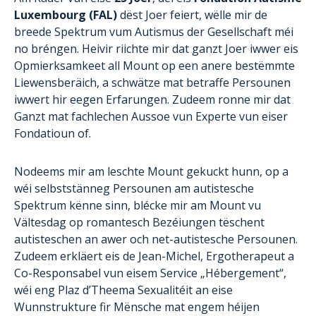
Luxembourg (FAL)
dëst Joer feiert, wëlle mir de
breede Spektrum vum Autismus der Gesellschaft méi
no bréngen. Heivir riichte mir dat ganzt Joer iwwer eis
Opmierksamkeet all Mount op een anere bestëmmte
Liewensberäich, a schwätze mat betraffe Persounen
iwwert hir eegen Erfarungen. Zudeem ronne mir dat
Ganzt mat fachlechen Aussoe vun Experte vun eiser
Fondatioun of.
Nodeems mir am leschte Mount gekuckt hunn, op a
wéi selbststänneg Persounen am autistesche
Spektrum kënne sinn, blécke mir am Mount vu
Vältesdag op romantesch Bezéiungen tëschent
autisteschen an awer och net-autistesche Persounen.
Zudeem erkläert eis de Jean-Michel, Ergotherapeut a
Co-Responsabel vun eisem Service „Hébergement“,
wéi eng Plaz d’Theema Sexualitéit an eise
Wunnstrukture fir Mënsche mat engem héijen