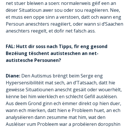
net stuer bleiwen a soen: normalerweis géif een an
dëser Situatioun awer sou oder sou reagéieren. Nee,
et muss een oppe sinn a verstoen, datt och wann eng
Persoun aneschters reagéiert, oder wann si d’Saachen
aneschters reegelt, et dofir net falsch ass.
FAL: Hutt dir soss nach Tipps, fir eng gesond
Bezéiung tëschent autisteschen an net-
autistesche Persounen?
Diane:
Den Autismus bréngt beim Serge eng
Hypersensibilitéit mat sech, an d’Tatsaach, datt hie
gewësse Situatiounen anescht gesäit oder wouerhëlt,
kënne bei him wierklech en schlecht Gefill ausléisen.
Aus deem Grond ginn ech ëmmer direkt op hien duer,
wann ech mierken, datt hien e Probleem huet, an ech
analyséieren dann zesumme mat him, wat den
Ausléiser vum Probleem war a probéieren doropshin