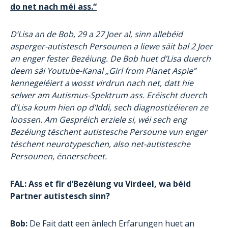
do net nach méi ass.“
D’Lisa an de Bob, 29 a 27 Joer al, sinn allebéid
asperger-autistesch Persounen a liewe säit bal 2 Joer
an enger fester Bezéiung. De Bob huet d’Lisa duerch
deem säi Youtube-Kanal „Girl from Planet Aspie”
kennegeléiert a wosst virdrun nach net, datt hie
selwer am Autismus-Spektrum ass. Eréischt duerch
d’Lisa koum hien op d’Iddi, sech diagnostizéieren ze
loossen. Am Gespréich erziele si, wéi sech eng
Bezéiung tëschent autistesche Persoune vun enger
tëschent neurotypeschen, also net-autistesche
Persounen, ënnerscheet.
FAL: Ass et fir d’Bezéiung vu Virdeel, wa béid
Partner autistesch sinn?
Bob:
De Fait datt een änlech Erfarungen huet an