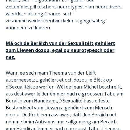
Zesummespill tëschent neurotypesch an neurodivers
wierklech als eng Chance, sech
zesumme weiderzëentwéckelen a géigesäiteg
vuneneen ze léieren.
Mä och de Beräich vun der Sexualitéit gehéiert
zum Liewen dozou, egal op neurotypesch oder
net.
Wann ee sech mam Theema vun der Léift
auserneesetzt, gehéiert et och dozou, e Bléck op
d’Sexualitéit ze werfen. Wéi de Jean-Michel beschreift,
ass dëst awer leider ëmmer nach e groussen Tabu am
Beräich vum Handicap: „D’Sexualitéit ass e feste
Bestanddeel vum Liewen a gehéiert zum Mënsch
dozou. De Probleem ass awer, datt dee Beräich net
nëmme beim Autismus, mee allgemeng am Beräich
vum Handicap ëmmer nach e grousst Tabu-Theema