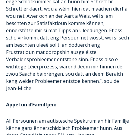
eege Schlofkummer kaf an hunn him Schrëtt fir
Schrëtt erkläert, wou a wéini hien dat maachen dierf a
wou net. Awer och an der Aart a Weis, wéi si am
beschten zur Satisfaktioun komme kënnen,
ënnerstëtze mir si mat Tipps an Uleedungen. Et ass
scho virkomm, datt eng Persoun net wosst, wéi si sech
am beschten uleeë sollt, an doduerch eng
Frustratioun mat doropshin ausgeléiste
Verhalensprobleemer entstane sinn. Et ass also e
wichtege Léierprozess, wärend deem mir hinnen déi
zwou Saache bäibréngen, sou datt an deem Beräich
keng weider Probleemer entstoe kënnen.“, sou de
Jean-Michel.
Appel un d’Familljen:
All Persounen am autistesche Spektrum an hir Famillje
kënne ganz ënnerschiddlech Probleemer hunn. Aus