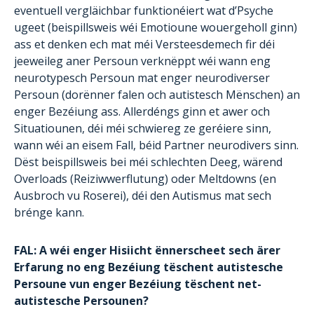
eventuell vergläichbar funktionéiert wat d’Psyche
ugeet (beispillsweis wéi Emotioune wouergeholl ginn)
ass et denken ech mat méi Versteesdemech fir déi
jeeweileg aner Persoun verknëppt wéi wann eng
neurotypesch Persoun mat enger neurodiverser
Persoun (dorënner falen och autistesch Mënschen) an
enger Bezéiung ass. Allerdéngs ginn et awer och
Situatiounen, déi méi schwiereg ze geréiere sinn,
wann wéi an eisem Fall, béid Partner neurodivers sinn.
Dëst beispillsweis bei méi schlechten Deeg, wärend
Overloads (Reiziwwerflutung) oder Meltdowns (en
Ausbroch vu Roserei), déi den Autismus mat sech
brénge kann.
FAL: A wéi enger Hisiicht ënnerscheet sech ärer
Erfarung no eng Bezéiung tëschent autistesche
Persoune vun enger Bezéiung tëschent net-
autistesche Persounen?