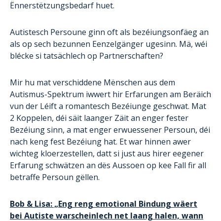
Ënnerstëtzungsbedarf huet.
Autistesch Persoune ginn oft als bezéiungsonfäeg an
als op sech bezunnen Eenzelgänger ugesinn. Mä, wéi
blécke si tatsächlech op Partnerschaften?
Mir hu mat verschiddene Mënschen aus dem
Autismus-Spektrum iwwert hir Erfarungen am Beräich
vun der Léift a romantesch Bezéiunge geschwat. Mat
2 Koppelen, déi säit laanger Zäit an enger fester
Bezéiung sinn, a mat enger erwuessener Persoun, déi
nach keng fest Bezéiung hat. Et war hinnen awer
wichteg kloerzestellen, datt si just aus hirer eegener
Erfarung schwätzen an dës Aussoen op kee Fall fir all
betraffe Persoun gëllen.
Bob & Lisa: „Eng reng emotional Bindung wäert
bei Autiste warscheinlech net laang halen, wann