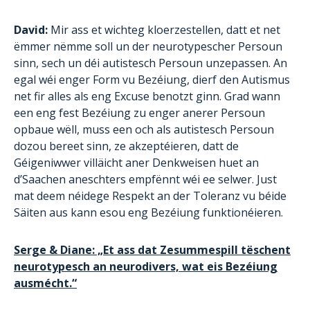
David:
Mir ass et wichteg kloerzestellen, datt et net
ëmmer nëmme soll un der neurotypescher Persoun
sinn, sech un déi autistesch Persoun unzepassen. An
egal wéi enger Form vu Bezéiung, dierf den Autismus
net fir alles als eng Excuse benotzt ginn. Grad wann
een eng fest Bezéiung zu enger anerer Persoun
opbaue wëll, muss een och als autistesch Persoun
dozou bereet sinn, ze akzeptéieren, datt de
Géigeniwwer villäicht aner Denkweisen huet an
d’Saachen aneschters empfënnt wéi ee selwer. Just
mat deem néidege Respekt an der Toleranz vu béide
Säiten aus kann esou eng Bezéiung funktionéieren.
Serge & Diane: „Et ass dat Zesummespill tëschent
neurotypesch an neurodivers, wat eis Bezéiung
ausmécht.“