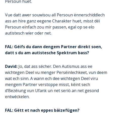
Persoun huet.
Vue datt awer souwisou all Persoun ënnerschiddlech
ass an hire ganz eegene Charakter huet, misst déi
Persoun einfach zou mir passen, egal op se elo
autistesch wier oder net.
FAL: Géifs du dann dengem Partner direkt soen,
datt s du am autistesche Spektrum bass?
David:
Jo, dat ass sécher. Den Autismus ass ee
wichtegen Deel vu menger Perséinlechkeet, vun deem
wat ech sinn. A wann ech dee wichtegen Deel viru
mengem Partner verstoppe misst, kéint sech
d’Bezéiung vun Ufank un net seriö an net gesond
entwéckelen.
FAL: Gëtt et nach eppes bäizefügen?