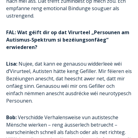
nach méi ass. Dat trëfft zumindest op mech zou. Ech
empfanne reng emotional Bindunge souguer als
ustrengend.
FAL: Wat géift dir op dat Virurteel „Persounen am
Autismus-Spektrum si bezéiungsonfäeg“
erwiederen?
Lisa:
Nujee, dat kann ee genausou widderleeë wéi
d’Virurteel, Autisten hätte keng Gefiller. Mir féieren eis
Bezéiungen anescht, dat heescht awer net, datt mir
onfäeg sinn. Genausou wéi mir ons Gefiller och
einfach nëmmen anescht ausdrécke wéi neurotypesch
Persounen.
Bob:
Verschidde Verhalensweise vun autistesche
Mënsche wierken – reng äusserlech betruecht –
warscheinlech schnell als falsch oder als net richteg.