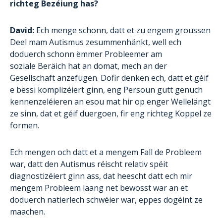
richteg Bezéiung has?
David:
Ech menge schonn, datt et zu engem groussen
Deel mam Autismus zesummenhänkt, well ech
doduerch schonn ëmmer Probleemer am
soziale Beräich hat an domat, mech an der
Gesellschaft anzefügen. Dofir denken ech, datt et géif
e bëssi komplizéiert ginn, eng Persoun gutt genuch
kennenzeléieren an esou mat hir op enger Wellelängt
ze sinn, dat et géif duergoen, fir eng richteg Koppel ze
formen.
Ech mengen och datt et a mengem Fall de Probleem
war, datt den Autismus réischt relativ spéit
diagnostizéiert ginn ass, dat heescht datt ech mir
mengem Probleem laang net bewosst war an et
doduerch natierlech schwéier war, eppes dogéint ze
maachen.