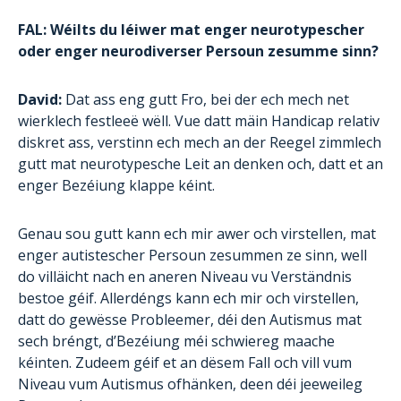
FAL: Wéilts du léiwer mat enger neurotypescher
oder enger neurodiverser Persoun zesumme sinn?
David:
Dat ass eng gutt Fro, bei der ech mech net
wierklech festleeë wëll. Vue datt mäin Handicap relativ
diskret ass, verstinn ech mech an der Reegel zimmlech
gutt mat neurotypesche Leit an denken och, datt et an
enger Bezéiung klappe kéint.
Genau sou gutt kann ech mir awer och virstellen, mat
enger autistescher Persoun zesummen ze sinn, well
do villäicht nach en aneren Niveau vu Verständnis
bestoe géif. Allerdéngs kann ech mir och virstellen,
datt do gewësse Probleemer, déi den Autismus mat
sech bréngt, d’Bezéiung méi schwiereg maache
kéinten. Zudeem géif et an dësem Fall och vill vum
Niveau vum Autismus ofhänken, deen déi jeeweileg