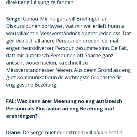
direkt eng Léisung ze fannen.
Serge:
Genau. Mir hu ganz vill Briefingen an
Diskussiounen doriwwer, wat mir wéi erlieft hunn a
wou villäicht e Mëssverständnes opgetrueden ass. Dat
géif ech och all anere Persounen uroden, déi mat
enger neurodiverser Persoun zesumme sinn. De Fait,
datt mir autistesch Persounen oft Saache ganz
anescht wouerhuelen, ka schnell zu
Mëssverständnesser féieren. Aus deem Grond ass eng
gutt Kommunikatioun de wichtegste Grondstee fir
eng gesond Bezéiung.
FAL: Wat kann ärer Meenung no eng autistesch
Persoun als Plus-value an eng Bezéiung mat
erabréngen?
Diane:
De Serge huet mir extreem vill bäibruecht a