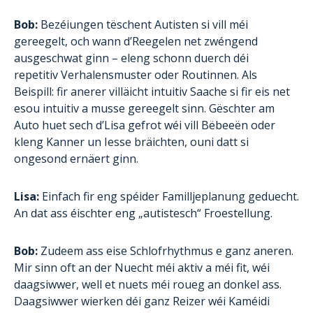
Bob:
Bezéiungen tëschent Autisten si vill méi
gereegelt, och wann d’Reegelen net zwéngend
ausgeschwat ginn – eleng schonn duerch déi
repetitiv Verhalensmuster oder Routinnen. Als
Beispill: fir anerer villäicht intuitiv Saache si fir eis net
esou intuitiv a musse gereegelt sinn. Gëschter am
Auto huet sech d’Lisa gefrot wéi vill Bëbeeën oder
kleng Kanner un Iesse bräichten, ouni datt si
ongesond ernäert ginn.
Lisa:
Einfach fir eng spéider Familljeplanung geduecht.
An dat ass éischter eng „autistesch“ Froestellung.
Bob:
Zudeem ass eise Schlofrhythmus e ganz aneren.
Mir sinn oft an der Nuecht méi aktiv a méi fit, wéi
daagsiwwer, well et nuets méi roueg an donkel ass.
Daagsiwwer wierken déi ganz Reizer wéi Kaméidi