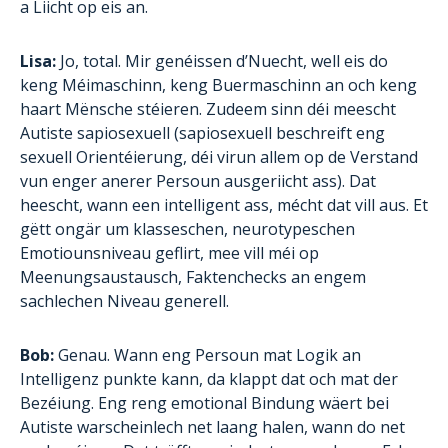
a Liicht op eis an.
Lisa:
Jo, total. Mir genéissen d’Nuecht, well eis do
keng Méimaschinn, keng Buermaschinn an och keng
haart Mënsche stéieren. Zudeem sinn déi meescht
Autiste sapiosexuell (sapiosexuell beschreift eng
sexuell Orientéierung, déi virun allem op de Verstand
vun enger anerer Persoun ausgeriicht ass). Dat
heescht, wann een intelligent ass, mécht dat vill aus. Et
gëtt ongär um klasseschen, neurotypeschen
Emotiounsniveau geflirt, mee vill méi op
Meenungsaustausch, Faktenchecks an engem
sachlechen Niveau generell.
Bob:
Genau. Wann eng Persoun mat Logik an
Intelligenz punkte kann, da klappt dat och mat der
Bezéiung. Eng reng emotional Bindung wäert bei
Autiste warscheinlech net laang halen, wann do net