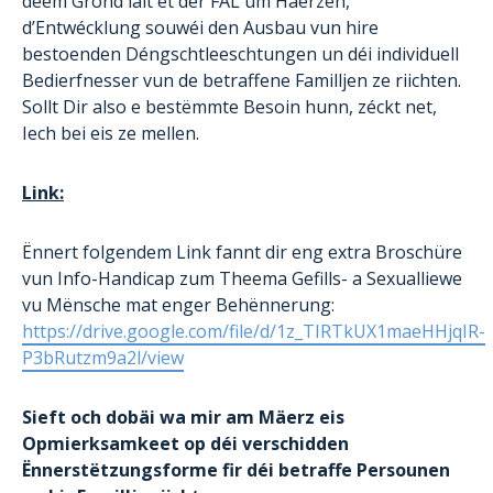
deem Grond läit et der FAL um Häerzen,
d’Entwécklung souwéi den Ausbau vun hire
bestoenden Déngschtleeschtungen un déi individuell
Bedierfnesser vun de betraffene Familljen ze riichten.
Sollt Dir also e bestëmmte Besoin hunn, zéckt net,
Iech bei eis ze mellen.
Link:
Ënnert folgendem Link fannt dir eng extra Broschüre
vun Info-Handicap zum Theema Gefills- a Sexualliewe
vu Mënsche mat enger Behënnerung:
https://drive.google.com/file/d/1z_TIRTkUX1maeHHjqIR-
P3bRutzm9a2l/view
Sieft och dobäi wa mir am Mäerz eis
Opmierksamkeet op déi verschidden
Ënnerstëtzungsforme fir déi betraffe Persounen