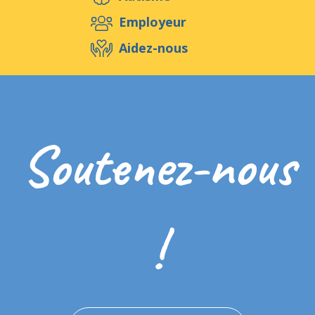
Aidez-nous
Employeur
Aidez-nous
Evénements
Publications
Médias
Ressources & Outils
Blog
Boutique
Soutenez-nous
Contact
!