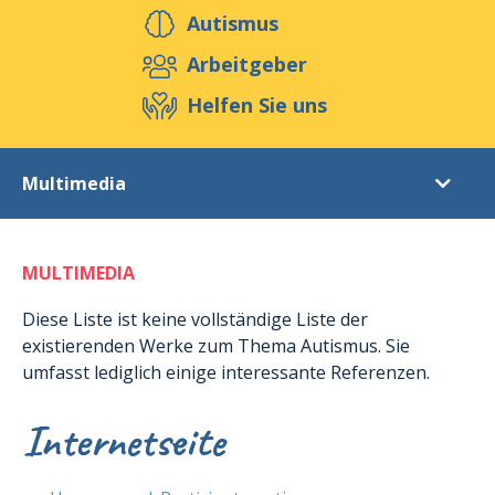
Helfen Sie uns
Autismus
Arbeitgeber
Helfen Sie uns
Veranstaltungen
Publikationen
Media
Ressourcen & Werkzeuge
Multimedia
Blog
Shop
Kontakt
Literaturverzeichnis
MULTIMEDIA
Multimedia
Hilfsmittel und Piktogramme
Diese Liste ist keine vollständige Liste der
existierenden Werke zum Thema Autismus. Sie
Andere nützliche Hilfsmittel
umfasst lediglich einige interessante Referenzen.
Internetseite