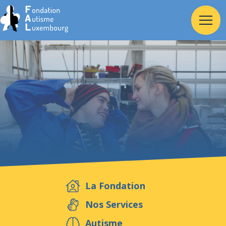
Accueil
Fondation
Services
Autisme
La Fondation
Employeur
Nos Services
Autisme