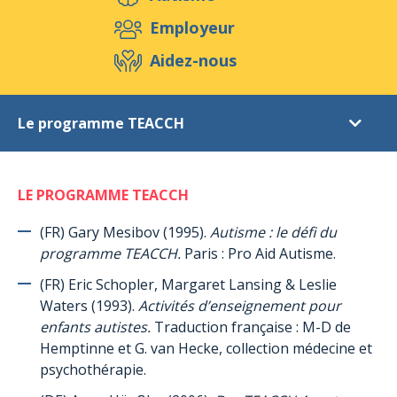
Aidez-nous
Employeur
Aidez-nous
Evénements
Publications
Médias
Le programme TEACCH
Ressources & Outils
Blog
Boutique
Références littéraires
Contact
LE PROGRAMME TEACCH
Introduction
Autisme
(FR) Gary Mesibov (1995).
Autisme : le défi du
programme TEACCH.
Paris : Pro Aid Autisme.
Le syndrome d’Asperger (en général)
(FR) Eric Schopler, Margaret Lansing & Leslie
Le syndrome d’Asperger (chez les femmes et les filles)
Waters (1993).
Activités d’enseignement pour
Le programme TEACCH
enfants autistes.
Traduction française : M-D de
Hemptinne et G. van Hecke, collection médecine et
ABA (Applied Behaviour Analysis) = Analyse appliquée du
psychothérapie.
comportement