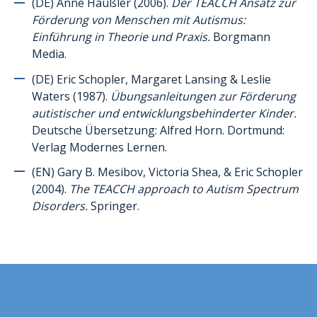
Autonomie
(DE) Anne Häußler (2006).
Der TEACCH Ansatz zur
Förderung von Menschen mit Autismus:
Compétences sociales
Einführung in Theorie und Praxis.
Borgmann
Pragmatique du langage / Communication
Media.
Enseignement
(DE) Eric Schopler, Margaret Lansing & Leslie
Waters (1987).
Übungsanleitungen zur Förderung
Puberté/Sexualité
autistischer und entwicklungsbehinderter Kinder.
Sensorialité
Deutsche Übersetzung: Alfred Horn. Dortmund:
Verlag Modernes Lernen.
Pour expliquer l’autisme à la personne présentant de l’autisme
Pour expliquer l’autisme aux frères et sœurs/pairs de l’enfant
(EN) Gary B. Mesibov, Victoria Shea, & Eric Schopler
présentant de l’autisme
(2004).
The TEACCH approach to Autism Spectrum
Disorders.
Springer.
Expériences et témoignages
Références multimédia
Ressources de pictogrammes
Autres ressources utiles