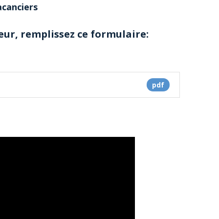
acanciers
ur, remplissez ce formulaire:
pdf