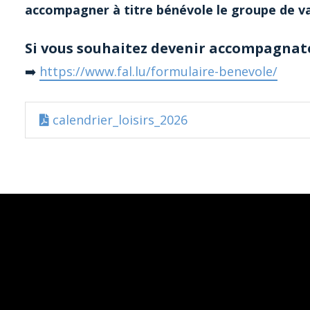
accompagner à titre bénévole le groupe de v
Si vous souhaitez devenir accompagnate
➡️
https://www.fal.lu/formulaire-benevole/
calendrier_loisirs_2026