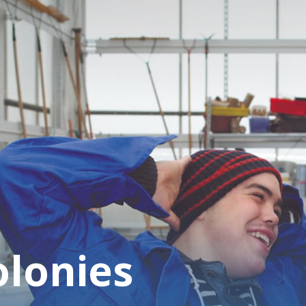
Accueil
Fondation
Services
Autisme
olonies
Employeur