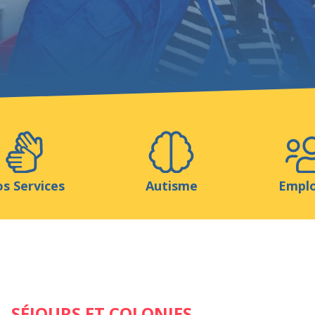
Aidez-nous
ns
Médias
Ressources & Outils
Blog
s Services
Autisme
Empl
SÉJOURS ET COLONIES