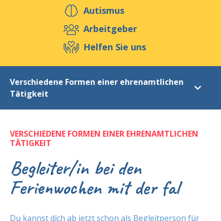
Helfen Sie uns
Autismus
Arbeitgeber
Helfen Sie uns
Veranstaltungen
Publikationen
Media
Ressourcen & Werkzeuge
Verschiedene Formen einer ehrenamtlichen
Tätigkeit
Blog
Shop
Kontakt
Spende
VERSCHIEDENE FORMEN EINER EHRENAMTLICHEN
Ehrenamtliche Helfer
TÄTIGKEIT
Warum ehrenamtlicher Helfer werden?
Begleiter/in bei den
Verschiedene Formen einer ehrenamtlichen Tätigkeit
Ferienwochen mit der fal
Charta des Ehrenamtes
Label de Qualité BÉNÉVOLAT
Du kannst dich ab jetzt schon als Begleitperson für
Unsere aktuellen Projekte