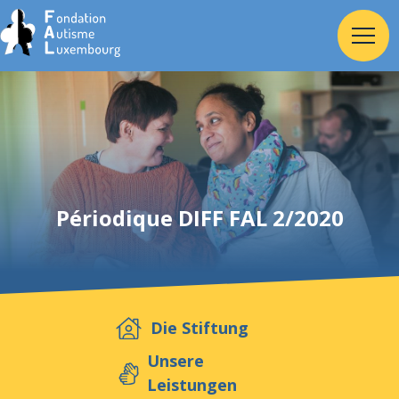
Home
Stiftung
Périodique DIFF FAL 2/2020
Dienste
Autismus
Die Stiftung
Arbeitgeber
Unsere
Leistungen