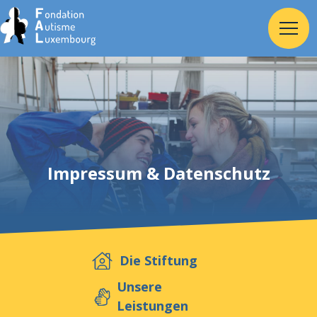
Home
Stiftung
Impressum & Datenschutz
Dienste
Autismus
Die Stiftung
Arbeitgeber
Unsere
Leistungen