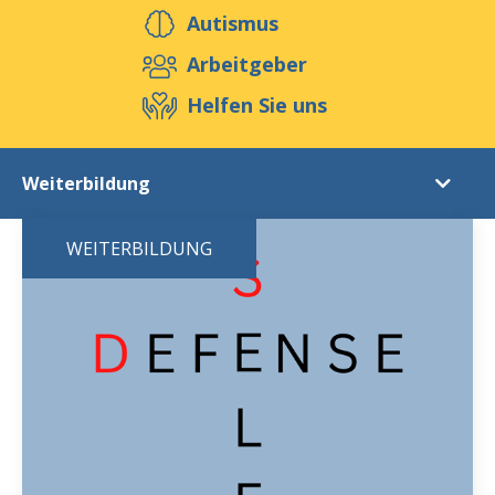
Helfen Sie uns
Autismus
Arbeitgeber
Helfen Sie uns
Veranstaltungen
Publikationen
Media
Ressourcen & Werkzeuge
Weiterbildung
Blog
Shop
Kontakt
Weiterbildung
WEITERBILDUNG
Kalendar