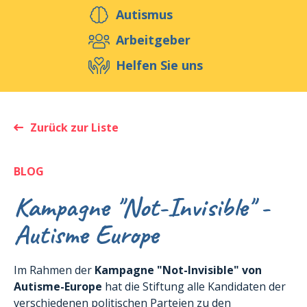
Helfen Sie uns
Autismus
Arbeitgeber
Helfen Sie uns
Veranstaltungen
Publikationen
Media
Ressourcen & Werkzeuge
Zurück zur Liste
Blog
Shop
Kontakt
BLOG
Kampagne "Not-Invisible" -
Autisme Europe
Im Rahmen der
Kampagne "Not-Invisible" von
Autisme-Europe
hat die Stiftung alle Kandidaten der
verschiedenen politischen Parteien zu den