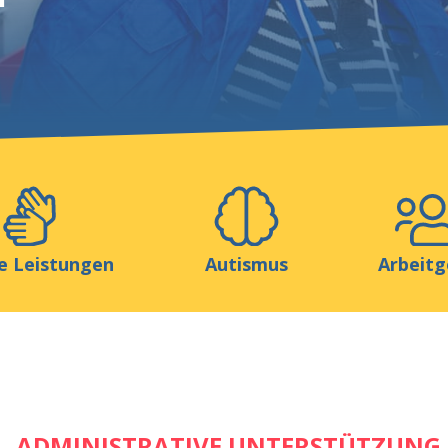
Helfen Sie uns
ionen
Media
Ressourcen & Werkzeuge
e Leistungen
Autismus
Arbeitg
ADMINISTRATIVE UNTERSTÜTZUNG 