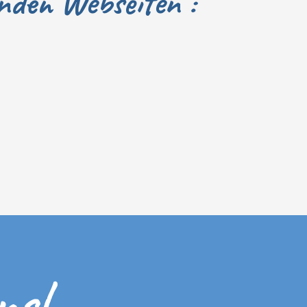
enden Webseiten :
ns!