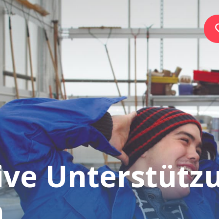
Home
Stiftung
Dienste
ive Unterstütz
Autismus
Arbeitgeber
n