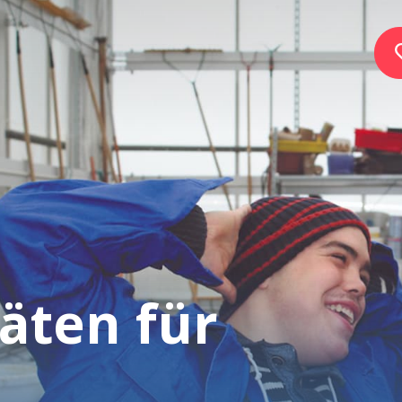
Home
Stiftung
Dienste
äten für
Autismus
Arbeitgeber