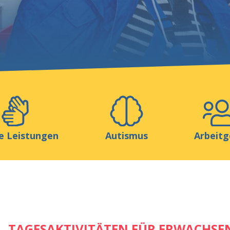
Helfen Sie uns
ionen
Media
Ressourcen & Werkzeuge
e Leistungen
Autismus
Arbeitg
TAGESAKTIVITÄTEN FÜR ERWACHSE