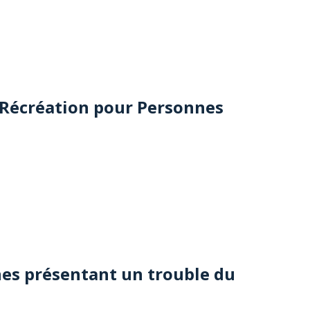
R
écréation pour
P
ersonnes
nes présentant un trouble du