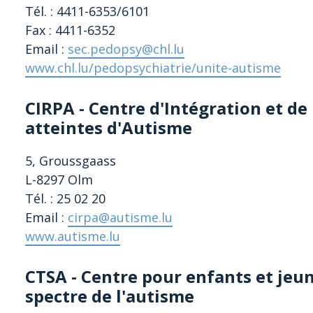
Tél. : 4411-6353/6101
Fax : 4411-6352
Email :
sec.pedopsy@chl.lu
www.chl.lu/pedopsychiatrie/unite-autisme
CIRPA - C
entre d'
I
ntégration et de
atteintes d'
A
utisme
5, Groussgaass
L-8297 Olm
Tél. : 25 02 20
Email :
cirpa@autisme.lu
www.autisme.lu
CTSA - Centre pour enfants et jeu
spectre de l'autisme