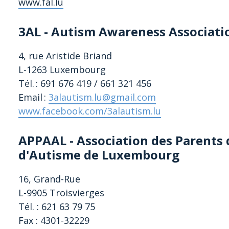
www.fal.lu
3AL - Autism Awareness Associat
4, rue Aristide Briand
L-1263
Luxembourg
Tél. : 691 676 419 / 661 321 456
Email :
3alautism.lu@gmail.com
www.facebook.com/3alautism.lu
APPAAL - A
ssociation des
P
arents
d'
A
utisme de
L
uxembourg
16, Grand-Rue
L-9905 Troisvierges
Tél. : 621 63 79 75
Fax : 4301-32229