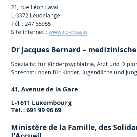
21
, rue
Léon Laval
L-33
72
Leudelange
Tél. :
247 55955
Site internet
:
www.cc-ctsa.lu
Dr Jacques Bernard – medizinische
Spezialist für Kinderpsychiatrie, Arzt und Dip
Sprechstunden für Kinder, Jugendliche und jun
41, Avenue de la Gare
L-1611 Luxembourg
Tél. : 691 99 96 69
Ministère de la Famille, des Solida
l'Accueil