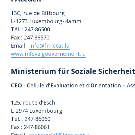
1
3C, rue de Bitbourg
L-
1273
Luxembourg-Hamm
Tél. : 247 86500
Fax : 247 86570
Email :
info@fm.etat.lu
www.mfsva.gouvernement.lu
Ministerium für Soziale Sicherhei
CEO
-
C
ellule d'
E
valuation et d’
O
rientation – A
125, route d'Esch
L-2974 Luxembourg
Tél. : 247-86060
Fax : 247-86061