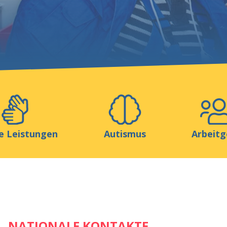
Helfen Sie uns
ionen
Media
Ressourcen & Werkzeuge
e Leistungen
Autismus
Arbeitg
NATIONALE KONTAKTE