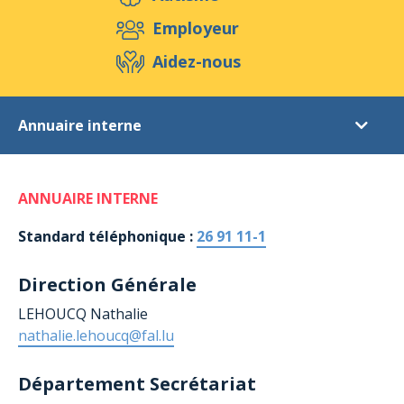
Aidez-nous
Employeur
Aidez-nous
Evénements
Publications
Médias
Annuaire interne
Ressources & Outils
Blog
Boutique
Annuaire interne
Contact
ANNUAIRE INTERNE
Adresses et heures d'ouverture
Contacts nationaux
Standard téléphonique :
26 91 11-1
Contacts internationaux
Direction Générale
Plan d'accès
LEHOUCQ Nathalie
Formulaire de contact
nathalie.lehoucq@fal.lu
Département
Secrétariat