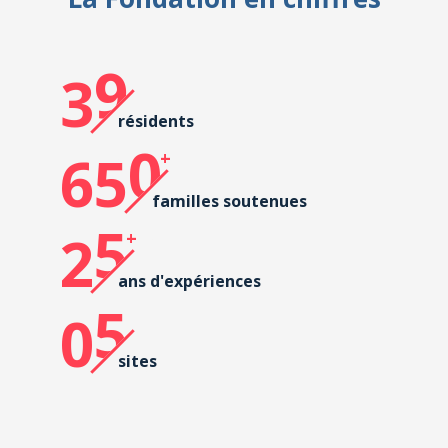
9
3
résidents
0
65
familles soutenues
5
2
ans d'expériences
5
0
sites