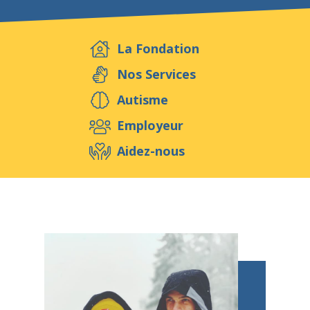
Aidez-nous
La Fondation
Evénements
Publications
Médias
Nos Services
Autisme
Ressources & Outils
Blog
Boutique
Employeur
Contact
Aidez-nous