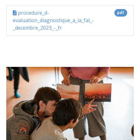
procedure_d-
pdf
evaluation_diagnostique_a_la_fal_-
_decembre_2023_-_fr