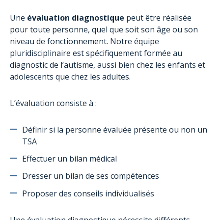
AutiSport
Une
évaluation diagnostique
peut être réalisée
Formations
pour toute personne, quel que soit son âge ou son
Assistance administrative aux familles
niveau de fonctionnement. Notre équipe
pluridisciplinaire est spécifiquement formée au
Le Projet aTypik SpAce
diagnostic de l’autisme, aussi bien chez les enfants et
adolescents que chez les adultes.
L’évaluation consiste à :
Définir si la personne évaluée présente ou non un
TSA
Effectuer un bilan médical
Dresser un bilan de ses compétences
Proposer des conseils individualisés
Une évaluation diagnostique nécessite différents