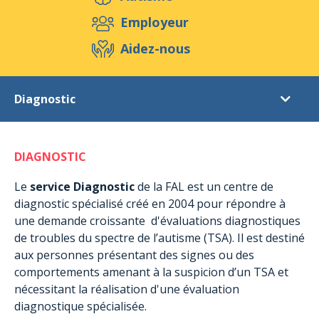
Aidez-nous
Employeur
Aidez-nous
Evénements
Publications
Médias
Diagnostic
Ressources & Outils
Blog
Boutique
Diagnostic
Contact
DIAGNOSTIC
Soutien post-diagnostic
Activités de jour pour adultes
Le
service Diagnostic
de la FAL est un centre de
diagnostic spécialisé créé en 2004 pour répondre à
Activités extrascolaires
une demande croissante d'évaluations diagnostiques
Hébergement à Munshausen
de troubles du spectre de l’autisme (TSA). Il est destiné
Hébergement à Rambrouch
aux personnes présentant des signes ou des
comportements amenant à la suspicion d’un TSA et
Séjours de courte durée
nécessitant la réalisation d'une évaluation
Séjours et colonies
diagnostique spécialisée.