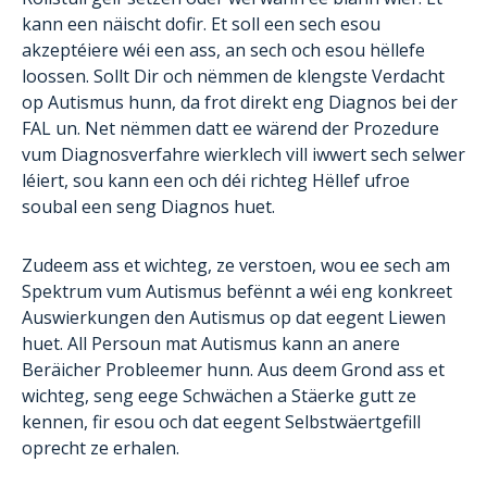
kann een näischt dofir. Et soll een sech esou
akzeptéiere wéi een ass, an sech och esou hëllefe
loossen. Sollt Dir och nëmmen de klengste Verdacht
op Autismus hunn, da frot direkt eng Diagnos bei der
FAL un. Net nëmmen datt ee wärend der Prozedure
vum Diagnosverfahre wierklech vill iwwert sech selwer
léiert, sou kann een och déi richteg Hëllef ufroe
soubal een seng Diagnos huet.
Zudeem ass et wichteg, ze verstoen, wou ee sech am
Spektrum vum Autismus befënnt a wéi eng konkreet
Auswierkungen den Autismus op dat eegent Liewen
huet. All Persoun mat Autismus kann an anere
Beräicher Probleemer hunn. Aus deem Grond ass et
wichteg, seng eege Schwächen a Stäerke gutt ze
kennen, fir esou och dat eegent Selbstwäertgefill
oprecht ze erhalen.