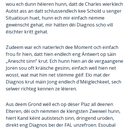
wou ech dunn héieren hunn, datt de Charles wierklech
Autist ass an datt schlussendlech kee Schold u senger
Situatioun huet, hunn ech mir einfach nëmme
gewënscht gehat, mir hätten déi Diagnos scho vill
éischter kritt gehat.
Zudeem war ech natierlech dee Moment och einfach
frou fir hien, datt hien endlech eng Äntwert op säin
„Anescht sinn“ krut. Ech hunn hien an de vergaangene
Joren sou oft kräische gesinn, einfach well hien net
wosst, wat mat him net stëmme géif. Elo mat der
Diagnos krut mäin Jong endlech d´Méiglechkeet, sech
selwer richteg kennen ze léieren.
Aus deem Grond wëll ech op dëser Plaz all deenen
Elteren, déi och nëmmen de klengsten Zweiwel hunn,
hiert Kand kéint autistesch sinn, dringend uroden,
direkt eng Diagnos bei der FAL unzefroen. Esoubal