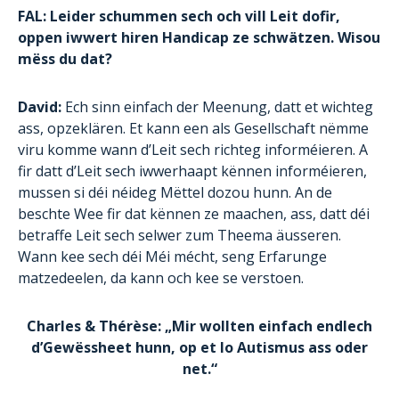
FAL: Leider schummen sech och vill Leit dofir,
oppen iwwert hiren Handicap ze schwätzen. Wisou
mëss du dat?
David:
Ech sinn einfach der Meenung, datt et wichteg
ass, opzeklären. Et kann een als Gesellschaft nëmme
viru komme wann d’Leit sech richteg informéieren. A
fir datt d’Leit sech iwwerhaapt kënnen informéieren,
mussen si déi néideg Mëttel dozou hunn. An de
beschte Wee fir dat kënnen ze maachen, ass, datt déi
betraffe Leit sech selwer zum Theema äusseren.
Wann kee sech déi Méi mécht, seng Erfarunge
matzedeelen, da kann och kee se verstoen.
Charles & Thérèse: „Mir wollten einfach endlech
d’Gewëssheet hunn, op et lo Autismus ass oder
net.“