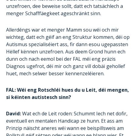
unzefroen, dee beweise sollt, datt ech tatsächlech a
menger Schafffäegkeet ageschränkt sinn.
Allerdéngs war et menger Mamm sou wéi och mir
wichteg, datt ech géif an eng Struktur kommen, déi op
Autismus spezialiséiert ass, fir dann esou ugepassten
Hëllef kënnen unzefroen. Aus deem Grond hunn ech
dunn och nach eemol bei der FAL méi eng präzis
Diagnos ugefrot, déi mir och ganz vill dobäi gehollef
huet, mech selwer besser kennenzeléieren.
FAL: Wéi eng Rotschléi hues du u Leit, déi mengen,
si kéinten autistesch sinn?
David:
Wat ech de Leit roden: Schummt Iech net dofir,
eventuell en mentalen Handicap ze hunn. Et ass am
Prinzip näischt aneres wéi wann ee beispillsweis am
Rollstull géif sëtzen oder wéi wann ee blann wier. Et