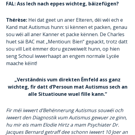
FAL: Ass Iech nach eppes wichteg, bäizefügen?
Thérèse:
Hei dat geet un aner Elteren, déi wéi ech e
Kand mat Autismus hunn: si kënnen et packen, genau
sou wéi all aner Kanner et packe kënnen. De Charles
huet säi BAC mat „Mentioun: Bien“ gepackt, trotz datt
sou vill Leit ëmmer doru gezweiwelt hunn, op hien
seng Schoul iwwerhaapt an engem normale Lycée
maache kéint!
„Verständnis vum direkten Ëmfeld ass ganz
wichteg, fir datt d’Persoun mat Autismus sech an
alle Situatioune wuel fille kann.“
Fir méi iwwert d’Behënnerung Autismus souwéi och
iwwert den Diagnostik vum Autismus gewuer ze ginn,
hu mir eis mam Elodie Hirtz a mam Psychiater Dr.
Jacques Bernard getraff dee schonn iwwert 10 Joer an