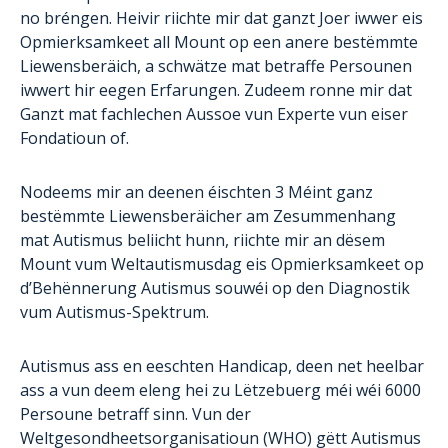
no bréngen. Heivir riichte mir dat ganzt Joer iwwer eis
Opmierksamkeet all Mount op een anere bestëmmte
Liewensberäich, a schwätze mat betraffe Persounen
iwwert hir eegen Erfarungen. Zudeem ronne mir dat
Ganzt mat fachlechen Aussoe vun Experte vun eiser
Fondatioun of.
Nodeems mir an deenen éischten 3 Méint ganz
bestëmmte Liewensberäicher am Zesummenhang
mat Autismus beliicht hunn, riichte mir an dësem
Mount vum Weltautismusdag eis Opmierksamkeet op
d’Behënnerung Autismus souwéi op den Diagnostik
vum Autismus-Spektrum.
Autismus ass en eeschten Handicap, deen net heelbar
ass a vun deem eleng hei zu Lëtzebuerg méi wéi 6000
Persoune betraff sinn. Vun der
Weltgesondheetsorganisatioun (WHO) gëtt Autismus