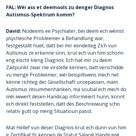
FAL: Wéi ass et deemools zu denger Diagnos
Autismus-Spektrum komm?
David:
Nodeems ee Psychiater, bei deem ech wéinst
psychesche Probleemer a Behandlung war,
festgestallt huet, datt bei mir eendeiteg Zich vun
Autismus ze erkenne sinn, krut ech vun him schonn
eng éischt kleng Diagnos. Ech hat mir zu deem
Zäitpunkt zwar nie virstelle kënnen, datt verschidde
vu menge Probleemer, wéi beispillsweis mech net
kënne richteg der Gesellschaft unzepassen, mam
Autismus zesummenhänken, mä soubal ech mech do
méi iwwert dësen Handicap informéiert hunn, konnt
ech direkt feststellen, datt dës Beschreiwung scho
relativ gutt op meng Situatioun passt.
Mat Hëllef vun dëser Diagnos krut ech dunn vun him
e Zertifikat fir kënnen de Statut Salarié Handicapé