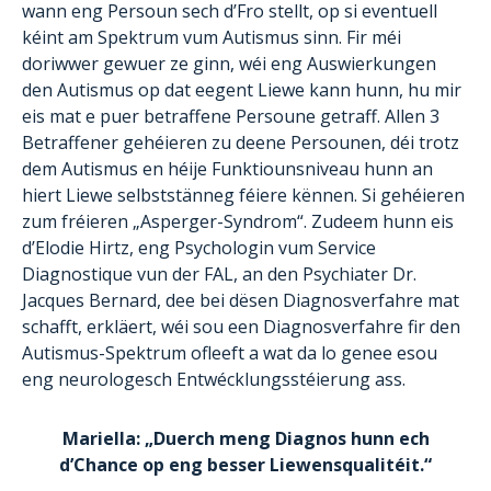
wann eng Persoun sech d’Fro stellt, op si eventuell
kéint am Spektrum vum Autismus sinn. Fir méi
doriwwer gewuer ze ginn, wéi eng Auswierkungen
den Autismus op dat eegent Liewe kann hunn, hu mir
eis mat e puer betraffene Persoune getraff. Allen 3
Betraffener gehéieren zu deene Persounen, déi trotz
dem Autismus en héije Funktiounsniveau hunn an
hiert Liewe selbststänneg féiere kënnen. Si gehéieren
zum fréieren „Asperger-Syndrom“. Zudeem hunn eis
d’Elodie Hirtz, eng Psychologin vum Service
Diagnostique vun der FAL, an den Psychiater Dr.
Jacques Bernard, dee bei dësen Diagnosverfahre mat
schafft, erkläert, wéi sou een Diagnosverfahre fir den
Autismus-Spektrum ofleeft a wat da lo genee esou
eng neurologesch Entwécklungsstéierung ass.
Mariella: „Duerch meng Diagnos hunn ech
d’Chance op eng besser Liewensqualitéit.“