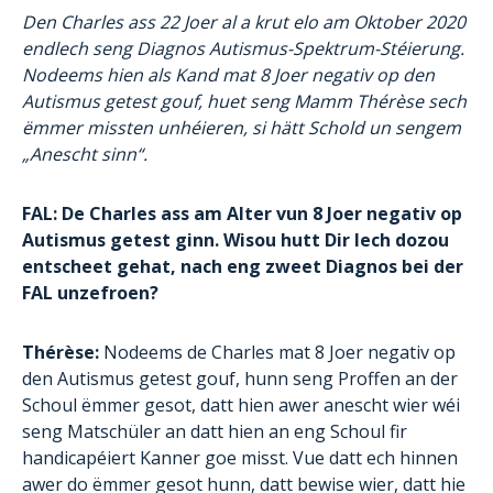
Den Charles ass 22 Joer al a krut elo am Oktober 2020
endlech seng Diagnos Autismus-Spektrum-Stéierung.
Nodeems hien als Kand mat 8 Joer negativ op den
Autismus getest gouf, huet seng Mamm Thérèse sech
ëmmer missten unhéieren, si hätt Schold un sengem
„Anescht sinn“.
FAL: De Charles ass am Alter vun 8 Joer negativ op
Autismus getest ginn. Wisou hutt Dir Iech dozou
entscheet gehat, nach eng zweet Diagnos bei der
FAL unzefroen?
Thérèse:
Nodeems de Charles mat 8 Joer negativ op
den Autismus getest gouf, hunn seng Proffen an der
Schoul ëmmer gesot, datt hien awer anescht wier wéi
seng Matschüler an datt hien an eng Schoul fir
handicapéiert Kanner goe misst. Vue datt ech hinnen
awer do ëmmer gesot hunn, datt bewise wier, datt hie