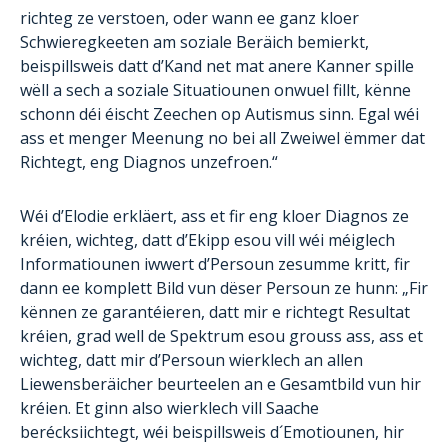
richteg ze verstoen, oder wann ee ganz kloer
Schwieregkeeten am soziale Beräich bemierkt,
beispillsweis datt d’Kand net mat anere Kanner spille
wëll a sech a soziale Situatiounen onwuel fillt, kënne
schonn déi éischt Zeechen op Autismus sinn. Egal wéi
ass et menger Meenung no bei all Zweiwel ëmmer dat
Richtegt, eng Diagnos unzefroen.“
Wéi d’Elodie erkläert, ass et fir eng kloer Diagnos ze
kréien, wichteg, datt d’Ekipp esou vill wéi méiglech
Informatiounen iwwert d’Persoun zesumme kritt, fir
dann ee komplett Bild vun dëser Persoun ze hunn: „Fir
kënnen ze garantéieren, datt mir e richtegt Resultat
kréien, grad well de Spektrum esou grouss ass, ass et
wichteg, datt mir d’Persoun wierklech an allen
Liewensberäicher beurteelen an e Gesamtbild vun hir
kréien. Et ginn also wierklech vill Saache
berécksiichtegt, wéi beispillsweis d´Emotiounen, hir