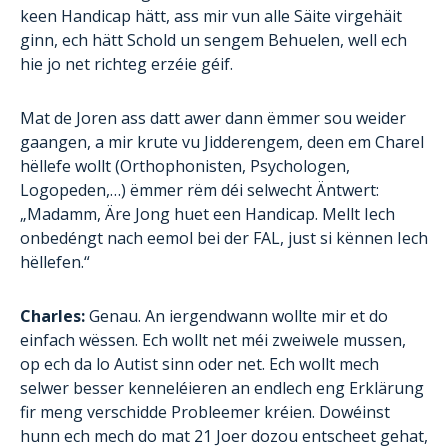
keen Handicap hätt, ass mir vun alle Säite virgehäit
ginn, ech hätt Schold un sengem Behuelen, well ech
hie jo net richteg erzéie géif.
Mat de Joren ass datt awer dann ëmmer sou weider
gaangen, a mir krute vu Jidderengem, deen em Charel
hëllefe wollt (Orthophonisten, Psychologen,
Logopeden,…) ëmmer rëm déi selwecht Äntwert:
„Madamm, Äre Jong huet een Handicap. Mellt Iech
onbedéngt nach eemol bei der FAL, just si kënnen Iech
hëllefen.“
Charles:
Genau. An iergendwann wollte mir et do
einfach wëssen. Ech wollt net méi zweiwele mussen,
op ech da lo Autist sinn oder net. Ech wollt mech
selwer besser kenneléieren an endlech eng Erklärung
fir meng verschidde Probleemer kréien. Dowéinst
hunn ech mech do mat 21 Joer dozou entscheet gehat,