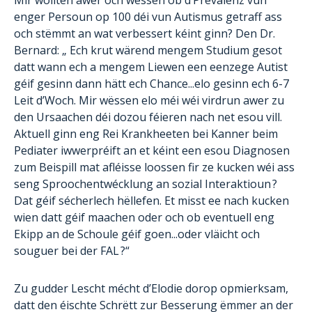
Mir wollten awer och wëssen ob d’Prevalenz vun
enger Persoun op 100 déi vun Autismus getraff ass
och stëmmt an wat verbessert kéint ginn? Den Dr.
Bernard: „ Ech krut wärend mengem Studium gesot
datt wann ech a mengem Liewen een eenzege Autist
géif gesinn dann hätt ech Chance...elo gesinn ech 6-7
Leit d’Woch. Mir wëssen elo méi wéi virdrun awer zu
den Ursaachen déi dozou féieren nach net esou vill.
Aktuell ginn eng Rei Krankheeten bei Kanner beim
Pediater iwwerpréift an et kéint een esou Diagnosen
zum Beispill mat afléisse loossen fir ze kucken wéi ass
seng Sproochentwécklung an sozial Interaktioun ?
Dat géif sécherlech hëllefen. Et misst ee nach kucken
wien datt géif maachen oder och ob eventuell eng
Ekipp an de Schoule géif goen...oder vläicht och
souguer bei der FAL ?“
Zu gudder Lescht mécht d’Elodie dorop opmierksam,
datt den éischte Schrëtt zur Besserung ëmmer an der