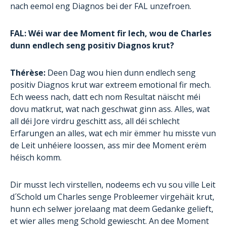
nach eemol eng Diagnos bei der FAL unzefroen.
FAL: Wéi war dee Moment fir Iech, wou de Charles
dunn endlech seng positiv Diagnos krut?
Thérèse:
Deen Dag wou hien dunn endlech seng
positiv Diagnos krut war extreem emotional fir mech.
Ech weess nach, datt ech nom Resultat näischt méi
dovu matkrut, wat nach geschwat ginn ass. Alles, wat
all déi Jore virdru geschitt ass, all déi schlecht
Erfarungen an alles, wat ech mir ëmmer hu misste vun
de Leit unhéiere loossen, ass mir dee Moment erëm
héisch komm.
Dir musst Iech virstellen, nodeems ech vu sou ville Leit
d´Schold um Charles senge Probleemer virgehäit krut,
hunn ech selwer jorelaang mat deem Gedanke gelieft,
et wier alles meng Schold gewiescht. An dee Moment