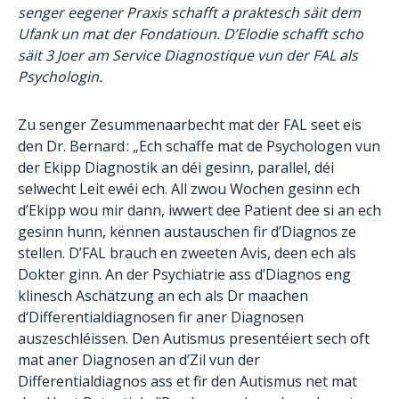
senger eegener Praxis schafft a praktesch säit dem
Ufank un mat der Fondatioun. D’Elodie schafft scho
säit 3 Joer am Service Diagnostique vun der FAL als
Psychologin.
Zu senger Zesummenaarbecht mat der FAL seet eis
den Dr. Bernard : „Ech schaffe mat de Psychologen vun
der Ekipp Diagnostik an déi gesinn, parallel, déi
selwecht Leit ewéi ech. All zwou Wochen gesinn ech
d’Ekipp wou mir dann, iwwert dee Patient dee si an ech
gesinn hunn, kënnen austauschen fir d’Diagnos ze
stellen. D’FAL brauch en zweeten Avis, deen ech als
Dokter ginn. An der Psychiatrie ass d’Diagnos eng
klinesch Aschätzung an ech als Dr maachen
d‘Differentialdiagnosen fir aner Diagnosen
auszeschléissen. Den Autismus presentéiert sech oft
mat aner Diagnosen an d’Zil vun der
Differentialdiagnos ass et fir den Autismus net mat