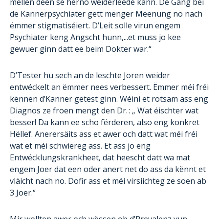
mellen deen se herno weiderleede kann. De Gang bei
de Kannerpsychiater gëtt menger Meenung no nach
ëmmer stigmatiséiert. D’Leit solle virun engem
Psychiater keng Angscht hunn,...et muss jo kee
gewuer ginn datt ee beim Dokter war.“
D’Tester hu sech an de leschte Joren weider
entwéckelt an ëmmer nees verbessert. Ëmmer méi fréi
kënnen d’Kanner getest ginn. Wéini et rotsam ass eng
Diagnos ze froen mengt den Dr. : „ Wat éischter wat
besser! Da kann ee scho fërderen, also eng konkret
Hëllef. Anerersäits ass et awer och datt wat méi fréi
wat et méi schwiereg ass. Et ass jo eng
Entwécklungskrankheet, dat heescht datt wa mat
engem Joer dat een oder anert net do ass da kënnt et
vläicht nach no. Dofir ass et méi virsiichteg ze soen ab
3 Joer.“