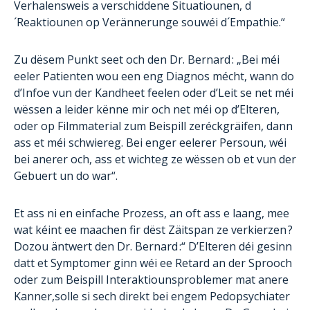
Verhalensweis a verschiddene Situatiounen, d
´Reaktiounen op Verännerunge souwéi d´Empathie.“
Zu dësem Punkt seet och den Dr. Bernard : „Bei méi
eeler Patienten wou een eng Diagnos mécht, wann do
d’Infoe vun der Kandheet feelen oder d’Leit se net méi
wëssen a leider kënne mir och net méi op d’Elteren,
oder op Filmmaterial zum Beispill zeréckgräifen, dann
ass et méi schwiereg. Bei enger eelerer Persoun, wéi
bei anerer och, ass et wichteg ze wëssen ob et vun der
Gebuert un do war“.
Et ass ni en einfache Prozess, an oft ass e laang, mee
wat kéint ee maachen fir dëst Zäitspan ze verkierzen ?
Dozou äntwert den Dr. Bernard :“ D’Elteren déi gesinn
datt et Symptomer ginn wéi ee Retard an der Sprooch
oder zum Beispill Interaktiounsproblemer mat anere
Kanner,solle si sech direkt bei engem Pedopsychiater