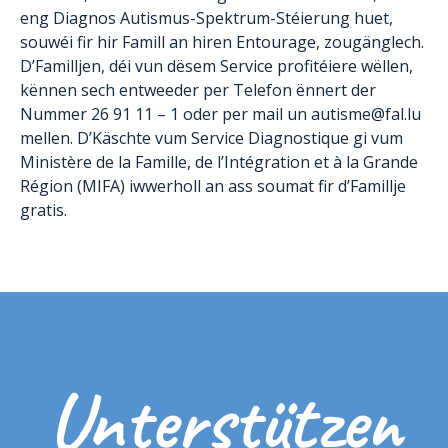
eng Diagnos Autismus-Spektrum-Stéierung huet,
souwéi fir hir Famill an hiren Entourage, zougänglech.
D’Familljen, déi vun dësem Service profitéiere wëllen,
kënnen sech entweeder per Telefon ënnert der
Nummer 26 91 11 – 1 oder per mail un autisme@fal.lu
mellen. D’Käschte vum Service Diagnostique gi vum
Ministère de la Famille, de l’Intégration et à la Grande
Région (MIFA) iwwerholl an ass soumat fir d’Famillje
gratis.
Unterstützen