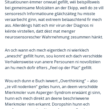
Situatiounen ëmmer onwuel gefillt, wéi beispillsweis
bei gemeinsame Molzäiten an der Ekipp, well do ze vill
sensoresch Informatioune gläichzäiteg hu misste
veraarbecht ginn, wat extreem belaaschtend fir mech
ass. Allerdéngs hätt ech mir virun der Diagnos ni
kéinte virstellen, datt dëst mat menger
neurosensorescher Wahrnehmung zesummen hänkt.
An och wann ech mech eigentlech ni wierklech
„anescht“ gefillt hunn, sou konnt ech dach verschidde
Verhalensweise vun anere Persounen ni novollzéien
an hu mech dofir ëfters „Feel op der Plaz“ gefillt.
Wou ech dunn e Buch iwwert „Overthinking“ – also
„ze vill nodenken“ gelies hunn, an deem verschidde
Mierkmoler vum Asperger-Syndrom erwäänt gi sinn,
hunn ech mech direkt an deene beschriwwene
Mierkmoler rëm erkannt. Doropshin hunn ech