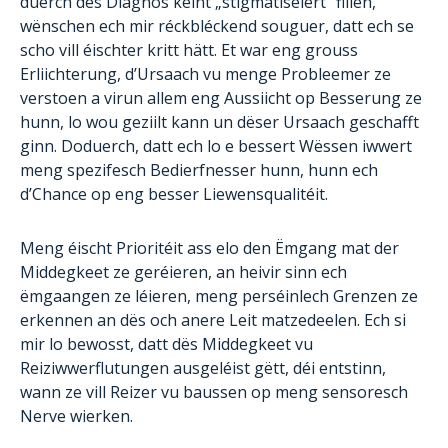
duerch dës Diagnos kéint „stigmatiséiert“ fillen,
wënschen ech mir réckbléckend souguer, datt ech se
scho vill éischter kritt hätt. Et war eng grouss
Erliichterung, d’Ursaach vu menge Probleemer ze
verstoen a virun allem eng Aussiicht op Besserung ze
hunn, lo wou geziilt kann un dëser Ursaach geschafft
ginn. Doduerch, datt ech lo e bessert Wëssen iwwert
meng spezifesch Bedierfnesser hunn, hunn ech
d’Chance op eng besser Liewensqualitéit.
Meng éischt Prioritéit ass elo den Ëmgang mat der
Middegkeet ze geréieren, an heivir sinn ech
ëmgaangen ze léieren, meng perséinlech Grenzen ze
erkennen an dës och anere Leit matzedeelen. Ech si
mir lo bewosst, datt dës Middegkeet vu
Reiziwwerflutungen ausgeléist gëtt, déi entstinn,
wann ze vill Reizer vu baussen op meng sensoresch
Nerve wierken.