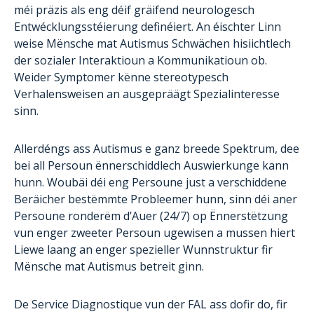
méi präzis als eng déif gräifend neurologesch
Entwécklungsstéierung definéiert. An éischter Linn
weise Mënsche mat Autismus Schwächen hisiichtlech
der sozialer Interaktioun a Kommunikatioun ob.
Weider Symptomer kënne stereotypesch
Verhalensweisen an ausgepräägt Spezialinteresse
sinn.
Allerdéngs ass Autismus e ganz breede Spektrum, dee
bei all Persoun ënnerschiddlech Auswierkunge kann
hunn. Woubäi déi eng Persoune just a verschiddene
Beräicher bestëmmte Probleemer hunn, sinn déi aner
Persoune ronderëm d’Auer (24/7) op Ënnerstëtzung
vun enger zweeter Persoun ugewisen a mussen hiert
Liewe laang an enger spezieller Wunnstruktur fir
Mënsche mat Autismus betreit ginn.
De Service Diagnostique vun der FAL ass dofir do, fir