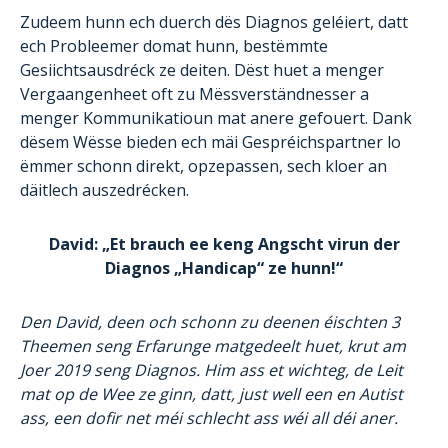
Zudeem hunn ech duerch dës Diagnos geléiert, datt
ech Probleemer domat hunn, bestëmmte
Gesiichtsausdréck ze deiten. Dëst huet a menger
Vergaangenheet oft zu Mëssverständnesser a
menger Kommunikatioun mat anere gefouert. Dank
dësem Wësse bieden ech mäi Gespréichspartner lo
ëmmer schonn direkt, opzepassen, sech kloer an
däitlech auszedrécken.
David: „Et brauch ee keng Angscht virun der
Diagnos „Handicap“ ze hunn!“
Den David, deen och schonn zu deenen éischten 3
Theemen seng Erfarunge matgedeelt huet, krut am
Joer 2019 seng Diagnos. Him ass et wichteg, de Leit
mat op de Wee ze ginn, datt, just well een en Autist
ass, een dofir net méi schlecht ass wéi all déi aner.