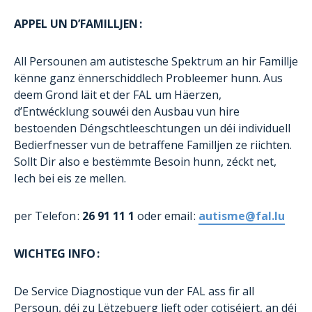
APPEL UN D’FAMILLJEN :
All Persounen am autistesche Spektrum an hir Famillje
kënne ganz ënnerschiddlech Probleemer hunn. Aus
deem Grond läit et der FAL um Häerzen,
d’Entwécklung souwéi den Ausbau vun hire
bestoenden Déngschtleeschtungen un déi individuell
Bedierfnesser vun de betraffene Familljen ze riichten.
Sollt Dir also e bestëmmte Besoin hunn, zéckt net,
Iech bei eis ze mellen.
per Telefon :
26 91 11 1
oder email :
autisme@fal.lu
WICHTEG INFO :
De Service Diagnostique vun der FAL ass fir all
Persoun, déi zu Lëtzebuerg lieft oder cotiséiert, an déi