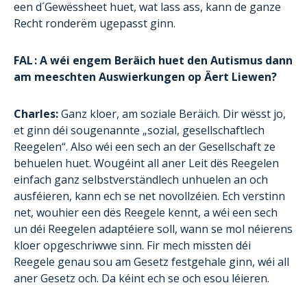
een d´Gewëssheet huet, wat lass ass, kann de ganze
Recht ronderëm ugepasst ginn.
FAL : A wéi engem Beräich huet den Autismus dann
am meeschten Auswierkungen op Äert Liewen?
Charles:
Ganz kloer, am soziale Beräich. Dir wësst jo,
et ginn déi sougenannte „sozial, gesellschaftlech
Reegelen“. Also wéi een sech an der Gesellschaft ze
behuelen huet. Wougéint all aner Leit dës Reegelen
einfach ganz selbstverständlech unhuelen an och
ausféieren, kann ech se net novollzéien. Ech verstinn
net, wouhier een dës Reegele kennt, a wéi een sech
un déi Reegelen adaptéiere soll, wann se mol néierens
kloer opgeschriwwe sinn. Fir mech missten déi
Reegele genau sou am Gesetz festgehale ginn, wéi all
aner Gesetz och. Da kéint ech se och esou léieren.