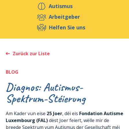
Helfen Sie uns
Autismus
Arbeitgeber
Helfen Sie uns
Veranstaltungen
Publikationen
Media
Ressourcen & Werkzeuge
Zurück zur Liste
Blog
Shop
Kontakt
BLOG
Diagnos: Autismus-
Spektrum-Stéierung
Am Kader vun eise
25 Joer
, déi eis
Fondation Autisme
Luxembourg (FAL)
dëst Joer feiert, wëlle mir de
breede Spektrum vum Autismus der Gesellschaft méi