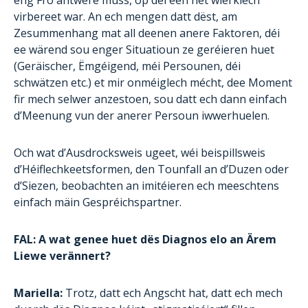
eng Fro äntwere muss, op déi een net wierklech
virbereet war. An ech mengen datt dëst, am
Zesummenhang mat all deenen anere Faktoren, déi
ee wärend sou enger Situatioun ze geréieren huet
(Geräischer, Ëmgéigend, méi Persounen, déi
schwätzen etc.) et mir onméiglech mécht, dee Moment
fir mech selwer anzestoen, sou datt ech dann einfach
d’Meenung vun der anerer Persoun iwwerhuelen.
Och wat d’Ausdrocksweis ugeet, wéi beispillsweis
d’Héiflechkeetsformen, den Tounfall an d’Duzen oder
d’Siezen, beobachten an imitéieren ech meeschtens
einfach mäin Gespréichspartner.
FAL: A wat genee huet dës Diagnos elo an Ärem
Liewe verännert?
Mariella:
Trotz, datt ech Angscht hat, datt ech mech