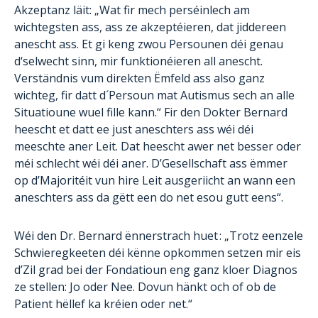
Akzeptanz läit: „Wat fir mech perséinlech am
wichtegsten ass, ass ze akzeptéieren, dat jiddereen
anescht ass. Et gi keng zwou Persounen déi genau
d‘selwecht sinn, mir funktionéieren all anescht.
Verständnis vum direkten Ëmfeld ass also ganz
wichteg, fir datt d´Persoun mat Autismus sech an alle
Situatioune wuel fille kann.“ Fir den Dokter Bernard
heescht et datt ee just aneschters ass wéi déi
meeschte aner Leit. Dat heescht awer net besser oder
méi schlecht wéi déi aner. D’Gesellschaft ass ëmmer
op d’Majoritéit vun hire Leit ausgeriicht an wann een
aneschters ass da gëtt een do net esou gutt eens“.
Wéi den Dr. Bernard ënnerstrach huet : „Trotz eenzele
Schwieregkeeten déi kënne opkommen setzen mir eis
d’Zil grad bei der Fondatioun eng ganz kloer Diagnos
ze stellen: Jo oder Nee. Dovun hänkt och of ob de
Patient hëllef ka kréien oder net.“