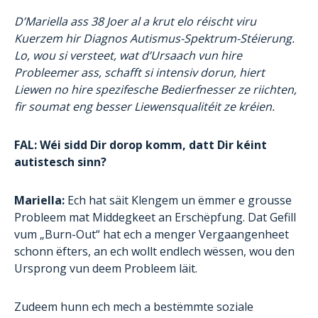
D’Mariella ass 38 Joer al a krut elo réischt viru
Kuerzem hir Diagnos Autismus-Spektrum-Stéierung.
Lo, wou si versteet, wat d’Ursaach vun hire
Probleemer ass, schafft si intensiv dorun, hiert
Liewen no hire spezifesche Bedierfnesser ze riichten,
fir soumat eng besser Liewensqualitéit ze kréien.
FAL: Wéi sidd Dir dorop komm, datt Dir kéint
autistesch sinn?
Mariella:
Ech hat säit Klengem un ëmmer e grousse
Probleem mat Middegkeet an Erschëpfung. Dat Gefill
vum „Burn-Out“ hat ech a menger Vergaangenheet
schonn ëfters, an ech wollt endlech wëssen, wou den
Ursprong vun deem Probleem läit.
Zudeem hunn ech mech a bestëmmte soziale