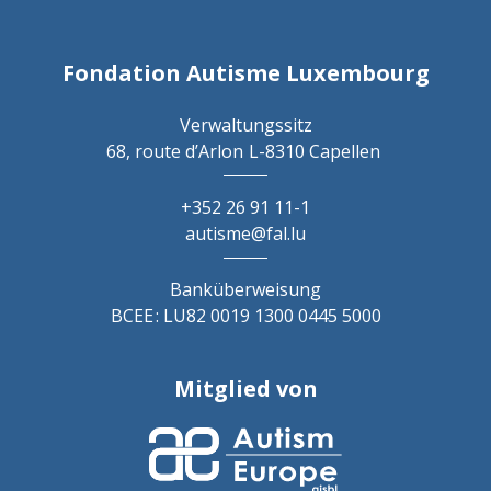
Fondation Autisme Luxembourg
Verwaltungssitz
68, route d’Arlon
L-8310 Capellen
+352 26 91 11-1
autisme@fal.lu
Banküberweisung
BCEE : LU82 0019 1300 0445 5000
Mitglied von