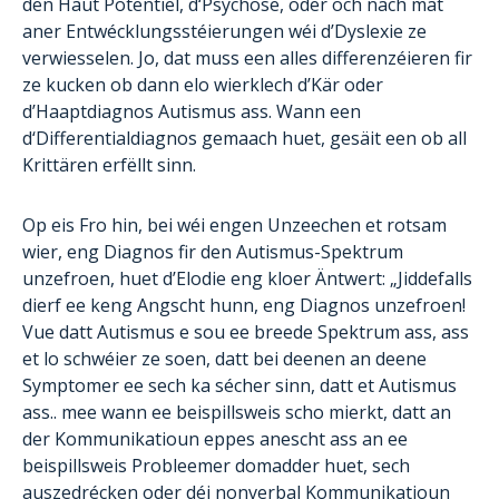
den Haut Potentiel, d‘Psychose, oder och nach mat
aner Entwécklungsstéierungen wéi d’Dyslexie ze
verwiesselen. Jo, dat muss een alles differenzéieren fir
ze kucken ob dann elo wierklech d’Kär oder
d’Haaptdiagnos Autismus ass. Wann een
d‘Differentialdiagnos gemaach huet, gesäit een ob all
Krittären erfëllt sinn.
Op eis Fro hin, bei wéi engen Unzeechen et rotsam
wier, eng Diagnos fir den Autismus-Spektrum
unzefroen, huet d’Elodie eng kloer Äntwert: „Jiddefalls
dierf ee keng Angscht hunn, eng Diagnos unzefroen!
Vue datt Autismus e sou ee breede Spektrum ass, ass
et lo schwéier ze soen, datt bei deenen an deene
Symptomer ee sech ka sécher sinn, datt et Autismus
ass.. mee wann ee beispillsweis scho mierkt, datt an
der Kommunikatioun eppes anescht ass an ee
beispillsweis Probleemer domadder huet, sech
auszedrécken oder déi nonverbal Kommunikatioun