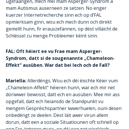
ugefaangen, mech méi mam Asperger-Syndrom a
mam Autismus auserneen ze setzen. No enger
kuerzer Internetrecherche sinn ech op d’FAL
opmierksam ginn, wou ech mech dunn och direkt
gemellt hunn, fir erauszefannen, op dëst villäicht de
Schlëssel zu menge Probleemer kéint sinn.
FAL: Oft héiert ee vu Frae mam Asperger-
Syndrom, datt si de sougenannte „Chameleon-
Effekt“ ausüben. War dat bei Iech och de Fall?
Mariella:
Allerdéngs. Wou ech déi éischte Kéier vum
„Chameleon-Affekt“ héieren hunn, war ech mir net
doriwwer bewosst, datt ech en ausüben. Mee mir ass
opgefall, datt ech heiansdo de Standpunkt vu
mengem Gespréichspartner iwwerhuelen, ouni dësen
onbedéngt ze deelen. Dëst läit awer virun allem
dorun, datt een a soziale Situatiounen oft schnell op