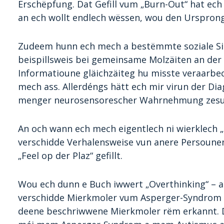
Erschëpfung. Dat Gefill vum „Burn-Out“ hat ec
an ech wollt endlech wëssen, wou den Ursprong
Zudeem hunn ech mech a bestëmmte soziale Sit
beispillsweis bei gemeinsame Molzäiten an der E
Informatioune gläichzäiteg hu misste veraarbec
mech ass. Allerdéngs hätt ech mir virun der Diag
menger neurosensorescher Wahrnehmung zes
An och wann ech mech eigentlech ni wierklech „
verschidde Verhalensweise vun anere Persounen 
„Feel op der Plaz“ gefillt.
Wou ech dunn e Buch iwwert „Overthinking“ – al
verschidde Mierkmoler vum Asperger-Syndrom e
deene beschriwwene Mierkmoler rëm erkannt. 