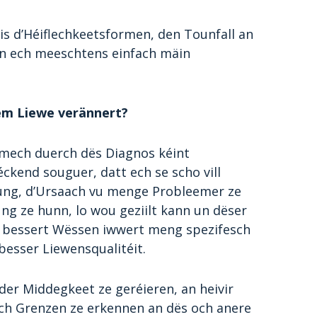
is d’Héiflechkeetsformen, den Tounfall an
en ech meeschtens einfach mäin
em Liewe verännert?
h mech duerch dës Diagnos kéint
éckend souguer, datt ech se scho vill
erung, d’Ursaach vu menge Probleemer ze
ng ze hunn, lo wou geziilt kann un dëser
 e bessert Wëssen iwwert meng spezifesch
esser Liewensqualitéit.
der Middegkeet ze geréieren, an heivir
ch Grenzen ze erkennen an dës och anere