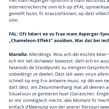
méi mam Asperger-Syndrom a mam Autismus au
Internetrecherche sinn ech op d’FAL opmierks
gemellt hunn, fir erauszefannen, op dëst villäi
sinn.
FAL: Oft héiert ee vu Frae mam Asperger-Syn
„Chameleon-Effekt“ ausüben. War dat bei Iech
Mariella:
Allerdéngs. Wou ech déi éischte Kéie
ech mir net doriwwer bewosst, datt ech en ausü
heiansdo de Standpunkt vu mengem Gespréichs
onbedéngt ze deelen. Dëst läit awer virun allem
schnell op eng Fro äntwere muss, op déi een ne
datt dëst, am Zesummenhang mat all deenen an
Situatioun ze geréieren huet (Geräischer, Ëmgé
et mir onméiglech mécht, dee Moment fir mech
einfach d’Meenung vun der anerer Persoun iww