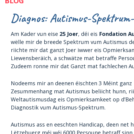
BLOG
Diagnos: Autismus-Spektrum-
Am Kader vun eise
25 Joer
, déi eis
Fondation A
wëlle mir de breede Spektrum vum Autismus der
riichte mir dat ganzt Joer iwwer eis Opmierks
Liewensberäich, a schwätze mat betraffe Perso
Zudeem ronne mir dat Ganzt mat fachlechen Aus
Nodeems mir an deenen éischten 3 Méint ganz
Zesummenhang mat Autismus beliicht hunn, ri
Weltautismusdag eis Opmierksamkeet op d’Be
Diagnostik vum Autismus-Spektrum.
Autismus ass en eeschten Handicap, deen net h
Lëtzebuerg méi wéi 6000 Persoune betraff sinn