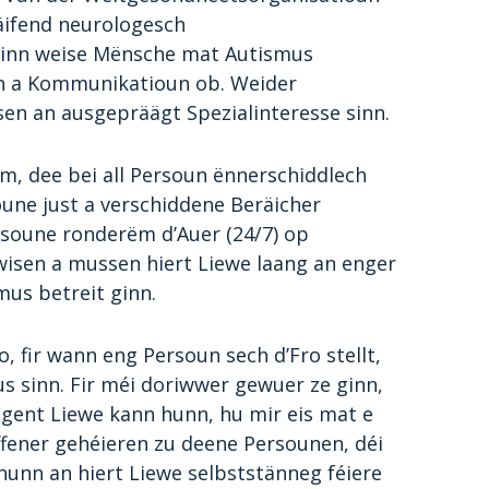
äifend neurologesch
 Linn weise Mënsche mat Autismus
oun a Kommunikatioun ob. Weider
n an ausgepräägt Spezialinteresse sinn.
m, dee bei all Persoun ënnerschiddlech
une just a verschiddene Beräicher
soune ronderëm d’Auer (24/7) op
isen a mussen hiert Liewe laang an enger
us betreit ginn.
, fir wann eng Persoun sech d’Fro stellt,
s sinn. Fir méi doriwwer gewuer ze ginn,
gent Liewe kann hunn, hu mir eis mat e
ffener gehéieren zu deene Persounen, déi
unn an hiert Liewe selbststänneg féiere