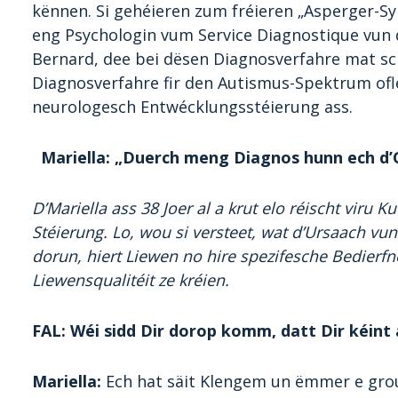
kënnen. Si gehéieren zum fréieren „Asperger-Sy
eng Psychologin vum Service Diagnostique vun d
Bernard, dee bei dësen Diagnosverfahre mat sch
Diagnosverfahre fir den Autismus-Spektrum ofl
neurologesch Entwécklungsstéierung ass.
Mariella: „Duerch meng Diagnos hunn ech d’
D’Mariella ass 38 Joer al a krut elo réischt vir
Stéierung. Lo, wou si versteet, wat d’Ursaach vun
dorun, hiert Liewen no hire spezifesche Bedierfne
Liewensqualitéit ze kréien.
FAL: Wéi sidd Dir dorop komm, datt Dir kéint 
Mariella:
Ech hat säit Klengem un ëmmer e gr