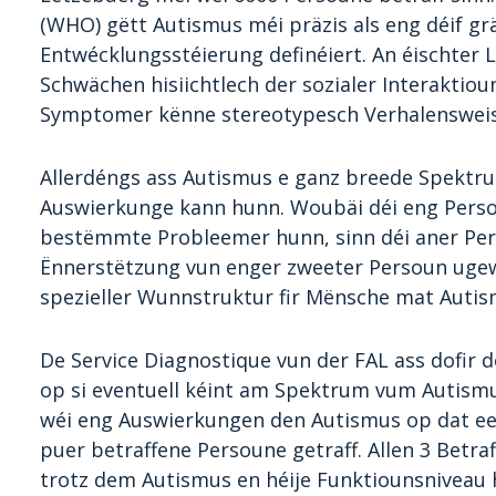
(WHO) gëtt Autismus méi präzis als eng déif gr
Entwécklungsstéierung definéiert. An éischter
Schwächen hisiichtlech der sozialer Interakti
Symptomer kënne stereotypesch Verhalensweise
Allerdéngs ass Autismus e ganz breede Spektru
Auswierkunge kann hunn. Woubäi déi eng Perso
bestëmmte Probleemer hunn, sinn déi aner Per
Ënnerstëtzung vun enger zweeter Persoun ugew
spezieller Wunnstruktur fir Mënsche mat Autism
De Service Diagnostique vun der FAL ass dofir do
op si eventuell kéint am Spektrum vum Autismu
wéi eng Auswierkungen den Autismus op dat ee
puer betraffene Persoune getraff. Allen 3 Betra
trotz dem Autismus en héije Funktiounsniveau h