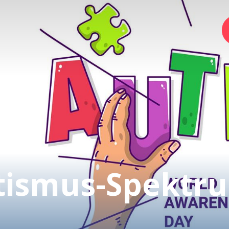
Home
Foundation
Services
tismus-Spektr
Autism
Employer