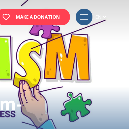
MAKE A DONATION
EN
FR
DE
um-