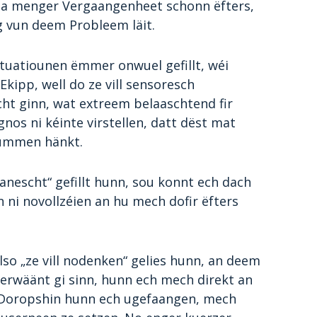
h a menger Vergaangenheet schonn ëfters,
 vun deem Probleem läit.
uatiounen ëmmer onwuel gefillt, wéi
kipp, well do ze vill sensoresch
ht ginn, wat extreem belaaschtend fir
nos ni kéinte virstellen, datt dëst mat
ummen hänkt.
anescht“ gefillt hunn, sou konnt ech dach
ni novollzéien an hu mech dofir ëfters
so „ze vill nodenken“ gelies hunn, an deem
rwäänt gi sinn, hunn ech mech direkt an
Doropshin hunn ech ugefaangen, mech