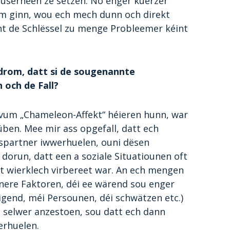
serneen ze setzen. No enger kuerzer
am ginn, wou ech mech dunn och direkt
cht de Schlëssel zu menge Probleemer kéint
drom, datt si de sougenannte
 och de Fall?
r vum „Chameleon-Affekt“ héieren hunn, war
ben. Mee mir ass opgefall, datt ech
partner iwwerhuelen, ouni dësen
 dorun, datt een a soziale Situatiounen oft
t wierklech virbereet war. An ech mengen
ere Faktoren, déi ee wärend sou enger
igend, méi Persounen, déi schwätzen etc.)
 selwer anzestoen, sou datt ech dann
erhuelen.