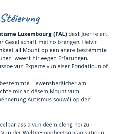
Stéierung
utisme Luxembourg (FAL)
dëst Joer feiert,
 Gesellschaft méi no bréngen. Heivir
amkeet all Mount op een anere bestëmmte
unen iwwert hir eegen Erfarungen.
soe vun Experte vun eiser Fondatioun of.
 bestëmmte Liewensberäicher am
ichte mir an dësem Mount vum
hënnerung Autismus souwéi op den
eelbar ass a vun deem eleng hei zu
. Vun der Weltgesondheetsorganisatioun