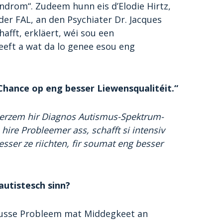
ndrom“. Zudeem hunn eis d’Elodie Hirtz,
er FAL, an den Psychiater Dr. Jacques
afft, erkläert, wéi sou een
eeft a wat da lo genee esou eng
Chance op eng besser Liewensqualitéit.“
u Kuerzem hir Diagnos Autismus-Spektrum-
 hire Probleemer ass, schafft si intensiv
sser ze riichten, fir soumat eng besser
autistesch sinn?
ousse Probleem mat Middegkeet an