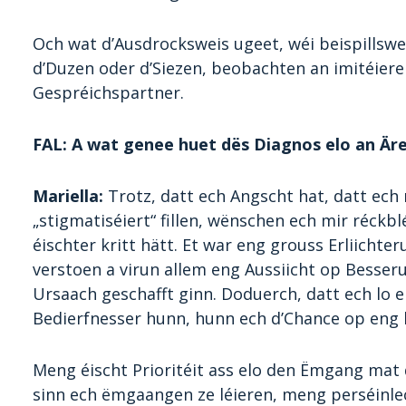
Och wat d’Ausdrocksweis ugeet, wéi beispillswe
d’Duzen oder d’Siezen, beobachten an imitéier
Gespréichspartner.
FAL: A wat genee huet dës Diagnos elo an Är
Mariella:
Trotz, datt ech Angscht hat, datt ec
„stigmatiséiert“ fillen, wënschen ech mir réckbl
éischter kritt hätt. Et war eng grouss Erliicht
verstoen a virun allem eng Aussiicht op Besseru
Ursaach geschafft ginn. Doduerch, datt ech lo
Bedierfnesser hunn, hunn ech d’Chance op eng b
Meng éischt Prioritéit ass elo den Ëmgang mat 
sinn ech ëmgaangen ze léieren, meng perséinle