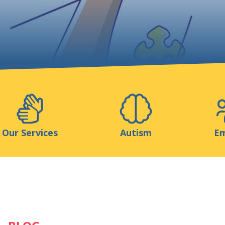
Support us
ns
Medias
Resources & Tools
Blog
Our Services
Autism
Em