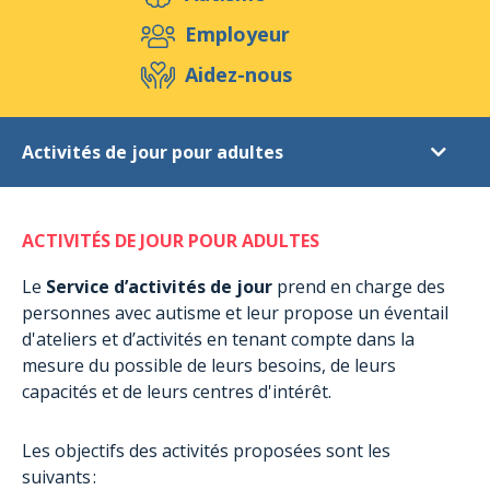
Aidez-nous
Employeur
Aidez-nous
Evénements
Publications
Médias
Activités de jour pour adultes
Ressources & Outils
Blog
Boutique
Diagnostic
Contact
ACTIVITÉS DE JOUR POUR ADULTES
Soutien post-diagnostic
Activités de jour pour adultes
Le
Service d’activités de jour
prend en charge des
personnes avec autisme et leur propose un éventail
Activités extrascolaires
d'ateliers et d’activités en tenant compte dans la
Hébergement à Munshausen
mesure du possible de leurs besoins, de leurs
Hébergement à Rambrouch
capacités et de leurs centres d'intérêt.
Séjours de courte durée
Les objectifs des activités proposées sont les
Séjours et colonies
suivants :