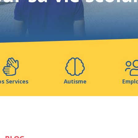
Aidez-nous
ns
Médias
Ressources & Outils
Blog
s Services
Autisme
Empl