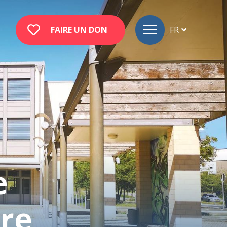
FAIRE UN DON
FR
DE
EN
e
ire