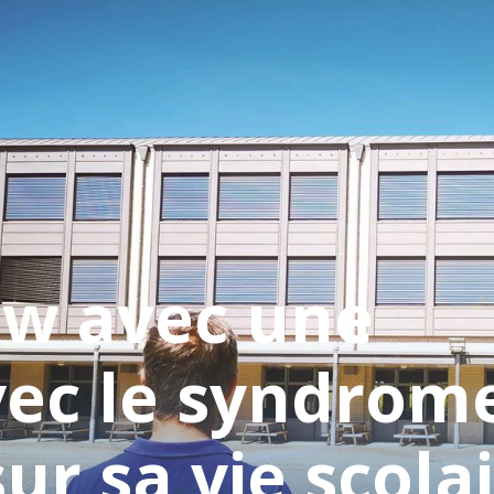
Accueil
Fondation
ew avec une
Services
ec le syndrom
Autisme
Employeur
ur sa vie scola