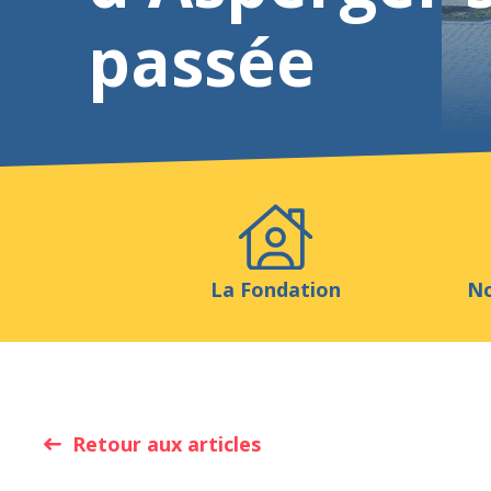
passée
Evénements
Publicatio
La Fondation
No
Retour aux articles