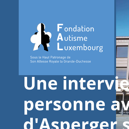
Une intervi
personne av
d'Asperger s