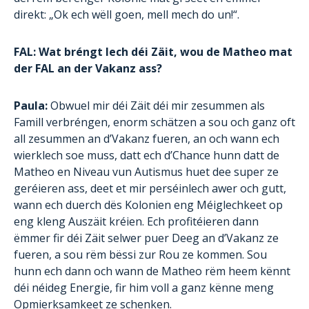
direkt: „Ok ech wëll goen, mell mech do un!“.
FAL: Wat bréngt Iech déi Zäit, wou de Matheo mat
der FAL an der Vakanz ass?
Paula:
Obwuel mir déi Zäit déi mir zesummen als
Famill verbréngen, enorm schätzen a sou och ganz oft
all zesummen an d’Vakanz fueren, an och wann ech
wierklech soe muss, datt ech d’Chance hunn datt de
Matheo en Niveau vun Autismus huet dee super ze
geréieren ass, deet et mir perséinlech awer och gutt,
wann ech duerch dës Kolonien eng Méiglechkeet op
eng kleng Auszäit kréien. Ech profitéieren dann
ëmmer fir déi Zäit selwer puer Deeg an d’Vakanz ze
fueren, a sou rëm bëssi zur Rou ze kommen. Sou
hunn ech dann och wann de Matheo rëm heem kënnt
déi néideg Energie, fir him voll a ganz kënne meng
Opmierksamkeet ze schenken.