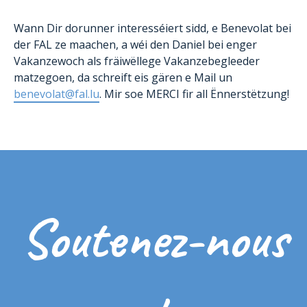
Wann Dir dorunner interesséiert sidd, e Benevolat bei
der FAL ze maachen, a wéi den Daniel bei enger
Vakanzewoch als fräiwëllege Vakanzebegleeder
matzegoen, da schreift eis gären e Mail un
benevolat@fal.lu
. Mir soe MERCI fir all Ënnerstëtzung!
Soutenez-nous