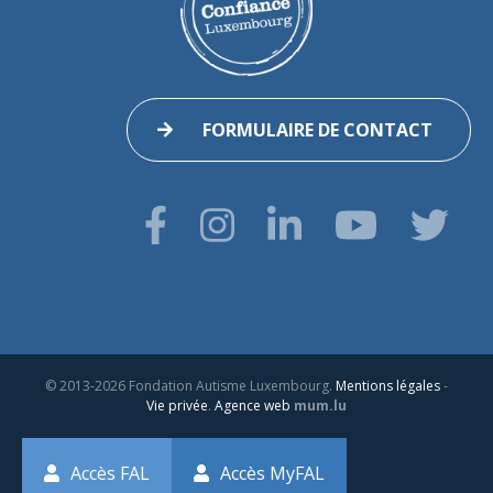
FORMULAIRE DE CONTACT
© 2013-2026 Fondation Autisme Luxembourg.
Mentions légales
-
Vie privée
.
Agence web
mum.lu
Accès FAL
Accès MyFAL