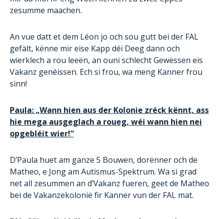
zesumme maachen.
An vue datt et dem Léon jo och sou gutt bei der FAL
gefält, kënne mir eise Kapp déi Deeg dann och
wierklech a rou leeën, an ouni schlecht Gewëssen eis
Vakanz genéissen. Ech si frou, wa meng Kanner frou
sinn!
Paula: „Wann hien aus der Kolonie zréck kënnt, ass
hie mega ausgeglach a roueg, wéi wann hien nei
opgebléit wier!“
D’Paula huet am ganze 5 Bouwen, dorënner och de
Matheo, e Jong am Autismus-Spektrum. Wa si grad
net all zesummen an d’Vakanz fueren, geet de Matheo
bei de Vakanzekolonië fir Kanner vun der FAL mat.