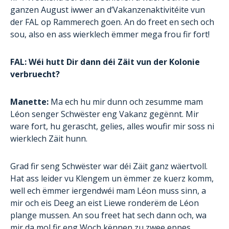
ganzen August iwwer an d’Vakanzenaktivitéite vun
der FAL op Rammerech goen. An do freet en sech och
sou, also en ass wierklech ëmmer mega frou fir fort!
FAL: Wéi hutt Dir dann déi Zäit vun der Kolonie
verbruecht?
Manette:
Ma ech hu mir dunn och zesumme mam
Léon senger Schwëster eng Vakanz gegënnt. Mir
ware fort, hu gerascht, gelies, alles woufir mir soss ni
wierklech Zäit hunn.
Grad fir seng Schwëster war déi Zäit ganz wäertvoll.
Hat ass leider vu Klengem un ëmmer ze kuerz komm,
well ech ëmmer iergendwéi mam Léon muss sinn, a
mir och eis Deeg an eist Liewe ronderëm de Léon
plange mussen. An sou freet hat sech dann och, wa
mir da mol fir eng Woch kënnen zu zwee eppes