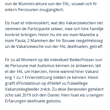
vun de Wunnstrukture vun der FAL, souwéi och fir
extern Persounen zougänglech.
Eis huet et interesséiert, wat dës Vakanzewochen net
nëmmen de Participantë selwer, mee och hire Famillje
konkret bréngen. Heivir hu mir eis mam Manette a
mam Paula, 2 Mammen der hir Bouwe reegelméisseg
un de Vakanzewoche vun der FAL deelhuelen, getraff.
Fir zu all Moment op déi individuell Bedierfnisser vun
de Persoune mat Autismus kënnen ze äntweren, läit
et der FAL um Häerzen, hinne wärend hirer Vakanz
eng 1 zu 1 Ënnerstëtzung bidden ze kënnen. Heivir
gräift d’Fondatioun op d’Hëllef vu fräiwëllege
Vakanzebegleeder zréck. Zu dëse Benevolen gehéiert
scho säit 2019 och den Daniel. Hien huet eis u sengen
Erfarungen deelhuele gelooss.