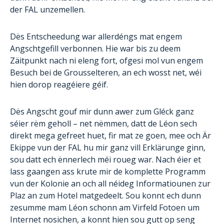
der FAL unzemellen.
Dës Entscheedung war allerdéngs mat engem
Angschtgefill verbonnen. Hie war bis zu deem
Zäitpunkt nach ni eleng fort, ofgesi mol vun engem
Besuch bei de Grousselteren, an ech wosst net, wéi
hien dorop reagéiere géif.
Dës Angscht gouf mir dunn awer zum Gléck ganz
séier rëm geholl – net nëmmen, datt de Léon sech
direkt mega gefreet huet, fir mat ze goen, mee och Är
Ekippe vun der FAL hu mir ganz vill Erklärunge ginn,
sou datt ech ënnerlech méi roueg war. Nach éier et
lass gaangen ass krute mir de komplette Programm
vun der Kolonie an och all néideg Informatiounen zur
Plaz an zum Hotel matgedeelt. Sou konnt ech dunn
zesumme mam Léon schonn am Virfeld Fotoen um
Internet nosichen, a konnt hien sou gutt op seng