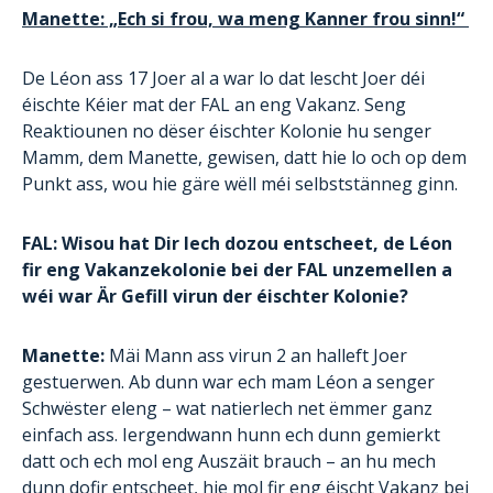
Manette: „Ech si frou, wa meng Kanner frou sinn!“
De Léon ass 17 Joer al a war lo dat lescht Joer déi
éischte Kéier mat der FAL an eng Vakanz. Seng
Reaktiounen no dëser éischter Kolonie hu senger
Mamm, dem Manette, gewisen, datt hie lo och op dem
Punkt ass, wou hie gäre wëll méi selbststänneg ginn.
FAL: Wisou hat Dir Iech dozou entscheet, de Léon
fir eng Vakanzekolonie bei der FAL unzemellen a
wéi war Är Gefill virun der éischter Kolonie?
Manette:
Mäi Mann ass virun 2 an halleft Joer
gestuerwen. Ab dunn war ech mam Léon a senger
Schwëster eleng – wat natierlech net ëmmer ganz
einfach ass. Iergendwann hunn ech dunn gemierkt
datt och ech mol eng Auszäit brauch – an hu mech
dunn dofir entscheet, hie mol fir eng éischt Vakanz bei