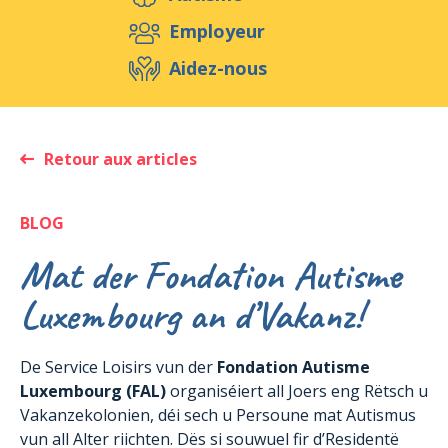
Aidez-nous
Employeur
Aidez-nous
Evénements
Publications
Médias
Ressources & Outils
Blog
Boutique
Retour aux articles
Contact
BLOG
Mat der Fondation Autisme
Luxembourg an d’Vakanz!
De Service Loisirs vun der
Fondation Autisme
Luxembourg (FAL)
organiséiert all Joers eng Rëtsch u
Vakanzekolonien, déi sech u Persoune mat Autismus
vun all Alter riichten. Dës si souwuel fir d’Residentë