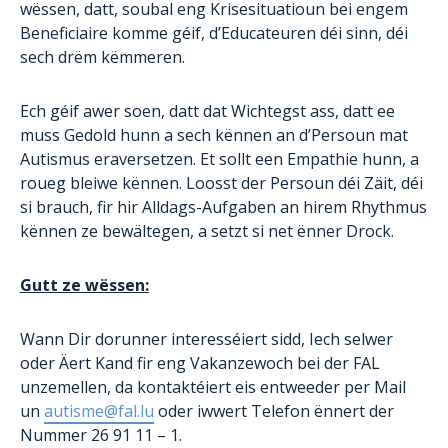
wëssen, datt, soubal eng Krisesituatioun bei engem
Beneficiaire komme géif, d’Educateuren déi sinn, déi
sech drëm këmmeren.
Ech géif awer soen, datt dat Wichtegst ass, datt ee
muss Gedold hunn a sech kënnen an d’Persoun mat
Autismus eraversetzen. Et sollt een Empathie hunn, a
roueg bleiwe kënnen. Loosst der Persoun déi Zäit, déi
si brauch, fir hir Alldags-Aufgaben an hirem Rhythmus
kënnen ze bewältegen, a setzt si net ënner Drock.
Gutt ze wëssen:
Wann Dir dorunner interesséiert sidd, Iech selwer
oder Äert Kand fir eng Vakanzewoch bei der FAL
unzemellen, da kontaktéiert eis entweeder per Mail
un
autisme@fal.lu
oder iwwert Telefon ënnert der
Nummer 26 91 11 – 1.