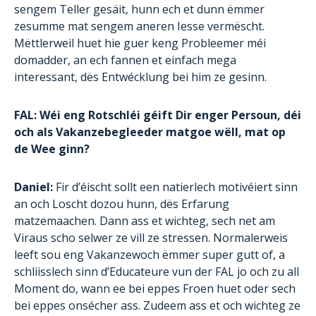
sengem Teller gesäit, hunn ech et dunn ëmmer
zesumme mat sengem aneren Iesse vermëscht.
Mëttlerweil huet hie guer keng Probleemer méi
domadder, an ech fannen et einfach mega
interessant, dës Entwécklung bei him ze gesinn.
FAL: Wéi eng Rotschléi géift Dir enger Persoun, déi
och als Vakanzebegleeder matgoe wëll, mat op
de Wee ginn?
Daniel:
Fir d’éischt sollt een natierlech motivéiert sinn
an och Loscht dozou hunn, dës Erfarung
matzemaachen. Dann ass et wichteg, sech net am
Viraus scho selwer ze vill ze stressen. Normalerweis
leeft sou eng Vakanzewoch ëmmer super gutt of, a
schliisslech sinn d’Educateure vun der FAL jo och zu all
Moment do, wann ee bei eppes Froen huet oder sech
bei eppes onsécher ass. Zudeem ass et och wichteg ze