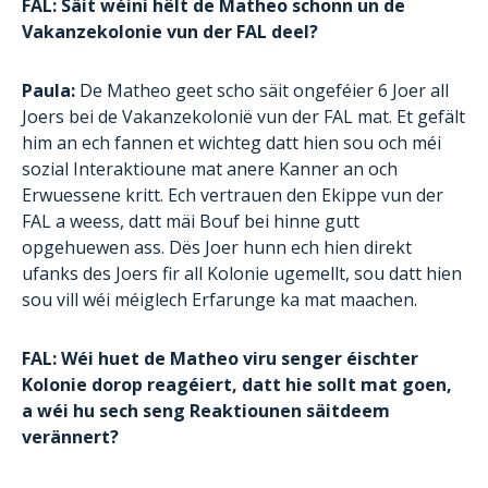
FAL: Säit wéini hëlt de Matheo schonn un de
Vakanzekolonie vun der FAL deel?
Paula:
De Matheo geet scho säit ongeféier 6 Joer all
Joers bei de Vakanzekolonië vun der FAL mat. Et gefält
him an ech fannen et wichteg datt hien sou och méi
sozial Interaktioune mat anere Kanner an och
Erwuessene kritt. Ech vertrauen den Ekippe vun der
FAL a weess, datt mäi Bouf bei hinne gutt
opgehuewen ass. Dës Joer hunn ech hien direkt
ufanks des Joers fir all Kolonie ugemellt, sou datt hien
sou vill wéi méiglech Erfarunge ka mat maachen.
FAL: Wéi huet de Matheo viru senger éischter
Kolonie dorop reagéiert, datt hie sollt mat goen,
a wéi hu sech seng Reaktiounen säitdeem
verännert?