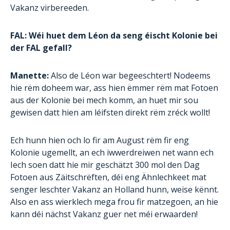
Vakanz virbereeden.
FAL: Wéi huet dem Léon da seng éischt Kolonie bei
der FAL gefall?
Manette:
Also de Léon war begeeschtert! Nodeems
hie rëm doheem war, ass hien ëmmer rëm mat Fotoen
aus der Kolonie bei mech komm, an huet mir sou
gewisen datt hien am léifsten direkt rëm zréck wollt!
Ech hunn hien och lo fir am August rëm fir eng
Kolonie ugemellt, an ech iwwerdreiwen net wann ech
Iech soen datt hie mir geschätzt 300 mol den Dag
Fotoen aus Zäitschrëften, déi eng Ähnlechkeet mat
senger leschter Vakanz an Holland hunn, weise kënnt.
Also en ass wierklech mega frou fir matzegoen, an hie
kann déi nächst Vakanz guer net méi erwaarden!