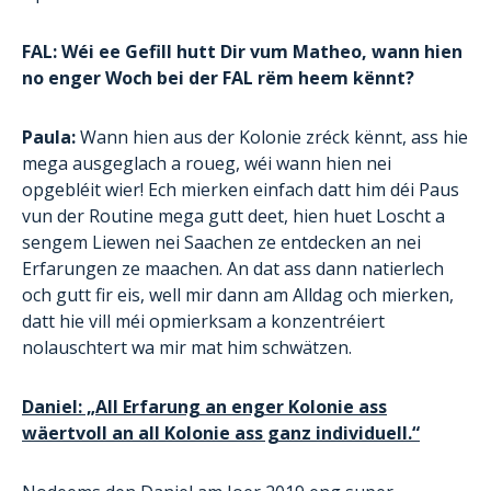
FAL: Wéi ee Gefill hutt Dir vum Matheo, wann hien
no enger Woch bei der FAL rëm heem kënnt?
Paula:
Wann hien aus der Kolonie zréck kënnt, ass hie
mega ausgeglach a roueg, wéi wann hien nei
opgebléit wier! Ech mierken einfach datt him déi Paus
vun der Routine mega gutt deet, hien huet Loscht a
sengem Liewen nei Saachen ze entdecken an nei
Erfarungen ze maachen. An dat ass dann natierlech
och gutt fir eis, well mir dann am Alldag och mierken,
datt hie vill méi opmierksam a konzentréiert
nolauschtert wa mir mat him schwätzen.
Daniel: „All Erfarung an enger Kolonie ass
wäertvoll an all Kolonie ass ganz individuell.“