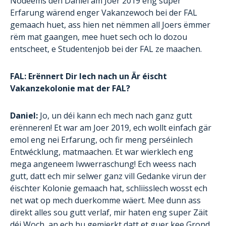
Nodeems den Daniel am Joer 2019 eng super
Erfarung wärend enger Vakanzewoch bei der FAL
gemaach huet, ass hien net nëmmen all Joers ëmmer
rëm mat gaangen, mee huet sech och lo dozou
entscheet, e Studentenjob bei der FAL ze maachen.
FAL: Erënnert Dir Iech nach un Är éischt
Vakanzekolonie mat der FAL?
Daniel:
Jo, un déi kann ech mech nach ganz gutt
erënneren! Et war am Joer 2019, ech wollt einfach gär
emol eng nei Erfarung, och fir meng perséinlech
Entwécklung, matmaachen. Et war wierklech eng
mega angeneem Iwwerraschung! Ech weess nach
gutt, datt ech mir selwer ganz vill Gedanke virun der
éischter Kolonie gemaach hat, schliisslech wosst ech
net wat op mech duerkomme wäert. Mee dunn ass
direkt alles sou gutt verlaf, mir haten eng super Zäit
déi Woch, an ech hu gemierkt datt et guer kee Grond