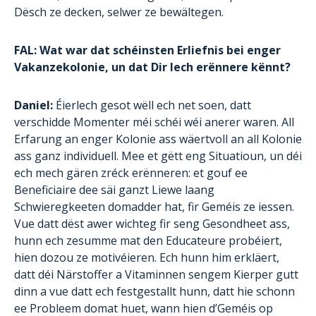
Dësch ze decken, selwer ze bewältegen.
FAL: Wat war dat schéinsten Erliefnis bei enger
Vakanzekolonie, un dat Dir Iech erënnere kënnt?
Daniel:
Éierlech gesot wëll ech net soen, datt
verschidde Momenter méi schéi wéi anerer waren. All
Erfarung an enger Kolonie ass wäertvoll an all Kolonie
ass ganz individuell. Mee et gëtt eng Situatioun, un déi
ech mech gären zréck erënneren: et gouf ee
Beneficiaire dee säi ganzt Liewe laang
Schwieregkeeten domadder hat, fir Geméis ze iessen.
Vue datt dëst awer wichteg fir seng Gesondheet ass,
hunn ech zesumme mat den Educateure probéiert,
hien dozou ze motivéieren. Ech hunn him erkläert,
datt déi Närstoffer a Vitaminnen sengem Kierper gutt
dinn a vue datt ech festgestallt hunn, datt hie schonn
ee Probleem domat huet, wann hien d’Geméis op