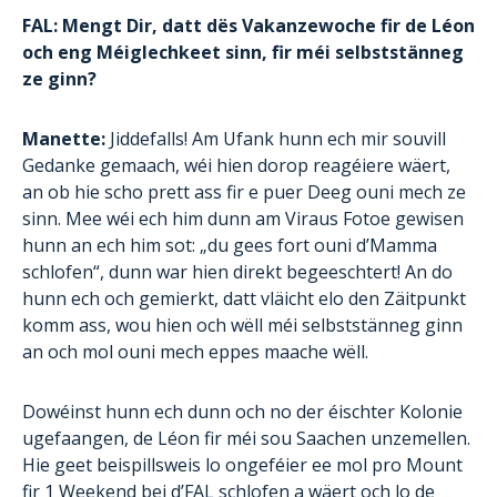
FAL: Mengt Dir, datt dës Vakanzewoche fir de Léon
och eng Méiglechkeet sinn, fir méi selbststänneg
ze ginn?
Manette:
Jiddefalls! Am Ufank hunn ech mir souvill
Gedanke gemaach, wéi hien dorop reagéiere wäert,
an ob hie scho prett ass fir e puer Deeg ouni mech ze
sinn. Mee wéi ech him dunn am Viraus Fotoe gewisen
hunn an ech him sot: „du gees fort ouni d’Mamma
schlofen“, dunn war hien direkt begeeschtert! An do
hunn ech och gemierkt, datt vläicht elo den Zäitpunkt
komm ass, wou hien och wëll méi selbststänneg ginn
an och mol ouni mech eppes maache wëll.
Dowéinst hunn ech dunn och no der éischter Kolonie
ugefaangen, de Léon fir méi sou Saachen unzemellen.
Hie geet beispillsweis lo ongeféier ee mol pro Mount
fir 1 Weekend bei d’FAL schlofen a wäert och lo de