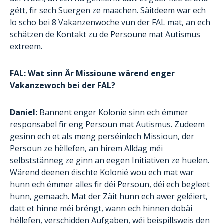
gëtt, fir sech Suergen ze maachen. Säitdeem war ech
lo scho bei 8 Vakanzenwoche vun der FAL mat, an ech
schätzen de Kontakt zu de Persoune mat Autismus
extreem.
FAL: Wat sinn Är Missioune wärend enger
Vakanzewoch bei der FAL?
Daniel:
Bannent enger Kolonie sinn ech ëmmer
responsabel fir eng Persoun mat Autismus. Zudeem
gesinn ech et als meng perséinlech Missioun, der
Persoun ze hëllefen, an hirem Alldag méi
selbststänneg ze ginn an eegen Initiativen ze huelen.
Wärend deenen éischte Kolonië wou ech mat war
hunn ech ëmmer alles fir déi Persoun, déi ech begleet
hunn, gemaach. Mat der Zäit hunn ech awer geléiert,
datt et hinne méi bréngt, wann ech hinnen dobäi
hëllefen, verschidden Aufgaben, wéi beispillsweis den