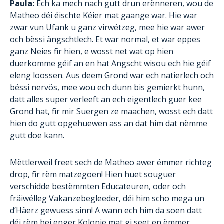
Paula:
Ech ka mech nach gutt drun erënneren, wou de
Matheo déi éischte Kéier mat gaange war. Hie war
zwar vun Ufank u ganz virwëtzeg, mee hie war awer
och bëssi ängschtlech. Et war normal, et war eppes
ganz Neies fir hien, e wosst net wat op hien
duerkomme géif an en hat Angscht wisou ech hie géif
eleng loossen. Aus deem Grond war ech natierlech och
bëssi nervös, mee wou ech dunn bis gemierkt hunn,
datt alles super verleeft an ech eigentlech guer kee
Grond hat, fir mir Suergen ze maachen, wosst ech datt
hien do gutt opgehuewen ass an dat him dat nëmme
gutt doe kann.
Mëttlerweil freet sech de Matheo awer ëmmer richteg
drop, fir rëm matzegoen! Hien huet souguer
verschidde bestëmmten Educateuren, oder och
fräiwëlleg Vakanzebegleeder, déi him scho mega un
d’Häerz gewuess sinn! A wann ech him da soen datt
déi rëm bei enger Kolonie mat gi seet en ëmmer