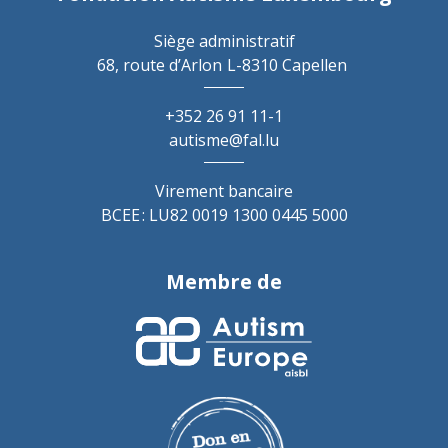
Siège administratif
68, route d’Arlon
L-8310 Capellen
+352 26 91 11-1
autisme@fal.lu
Virement bancaire
BCEE : LU82 0019 1300 0445 5000
Membre de