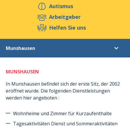
Helfen Sie uns
Autismus
Arbeitgeber
Helfen Sie uns
Veranstaltungen
Publikationen
Media
Ressourcen & Werkzeuge
Munshausen
Blog
Shop
Kontakt
Stiftung
MUNSHAUSEN
Zielsetzungen
Ethik
In Munshausen befindet sich der erste Sitz, der 2002
eröffnet wurde. Die folgenden Dienstleistungen
Standorte
werden hier angeboten :
Belvaux
Capellen
Wohnheime und Zimmer für Kurzaufenthalte
Munshausen
Tagesaktivitäten Dienst und Sommeraktivitäten