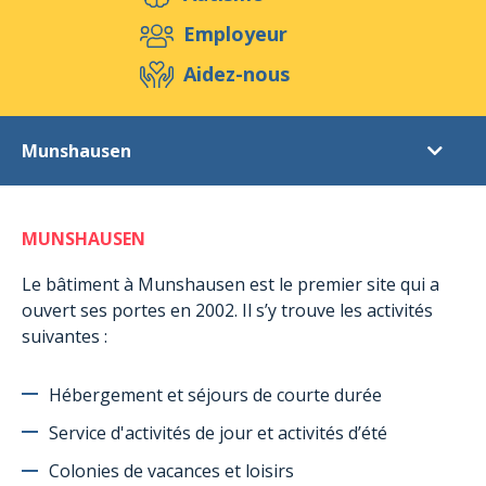
Aidez-nous
Employeur
Aidez-nous
Evénements
Publications
Médias
Munshausen
Ressources & Outils
Blog
Boutique
Fondation
Contact
MUNSHAUSEN
Objectifs
Ethique
Le bâtiment à Munshausen est le premier site qui a
ouvert ses portes en 2002. Il s’y trouve les activités
Structures
suivantes :
Belvaux
Capellen
Hébergement et séjours de courte durée
Munshausen
Service d'activités de jour et activités d’été
Rambrouch
Colonies de vacances et loisirs