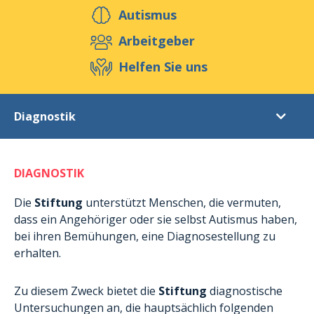
Helfen Sie uns
Autismus
Arbeitgeber
Helfen Sie uns
Veranstaltungen
Publikationen
Media
Ressourcen & Werkzeuge
Diagnostik
Blog
Shop
Kontakt
Diagnostik
DIAGNOSTIK
Postdiagnostische Unterstützung
Tagesaktivitäten für Erwachsene
Die
Stiftung
unterstützt Menschen, die vermuten,
dass ein Angehöriger oder sie selbst Autismus haben,
Außerschulische Aktivitäten
bei ihren Bemühungen, eine Diagnosestellung zu
Wohnstätte in Munshausen
erhalten.
Wohnstätte in Rambrouch
Zu diesem Zweck bietet die
Stiftung
diagnostische
Kurzaufenthalte
Untersuchungen an, die hauptsächlich folgenden