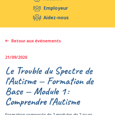
Aidez-nous
Employeur
Aidez-nous
Evénements
Publications
Médias
Ressources & Outils
Blog
Boutique
Retour aux événements
Contact
21/09/2026
Le Trouble du Spectre de
l'Autisme — Formation de
Base — Module 1 :
Comprendre l'Autisme
Formation composée de 2 modules de 2 jours