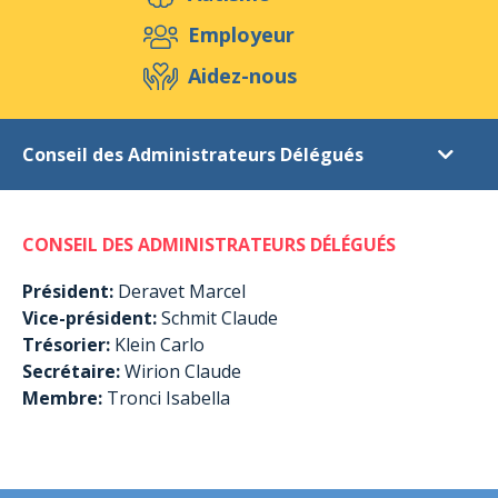
Aidez-nous
Employeur
Aidez-nous
Evénements
Publications
Médias
Conseil des Administrateurs Délégués
Ressources & Outils
Blog
Boutique
Fondation
Contact
CONSEIL DES ADMINISTRATEURS DÉLÉGUÉS
Objectifs
Ethique
Président:
Deravet Marcel
Vice-président:
Schmit Claude
Structures
Trésorier:
Klein Carlo
Equipe
Secrétaire:
Wirion Claude
Membre:
Tronci Isabella
Conseil des Administrateurs Délégués
Conseil d'Administration
Equipe des Responsables