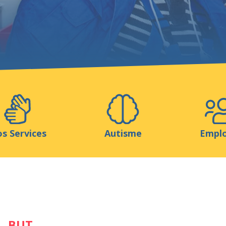
Aidez-nous
ns
Médias
Ressources & Outils
Blog
s Services
Autisme
Empl
BUT