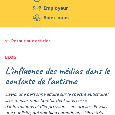
Aidez-nous
Employeur
Aidez-nous
Evénements
Publications
Médias
Ressources & Outils
Blog
Boutique
Retour aux articles
Contact
BLOG
L'influence des médias dans le
contexte de l'autisme
David, une personne adulte sur le spectre autistique :
„Les médias nous bombardent sans cesse
d'informations et d'impressions sensorielles. Et voici
une publicité, qui doit bien entendu aussi être très