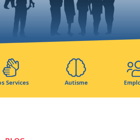
Aidez-nous
ns
Médias
Ressources & Outils
Blog
s Services
Autisme
Empl