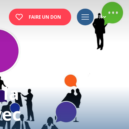
FAIRE UN DON
FR
DE
EN
 la
vec