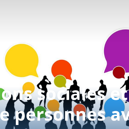
Accueil
Fondation
Services
ions sociales et
Autisme
de personnes a
Employeur