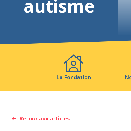
autisme
Evénements
Publicatio
La Fondation
No
Retour aux articles