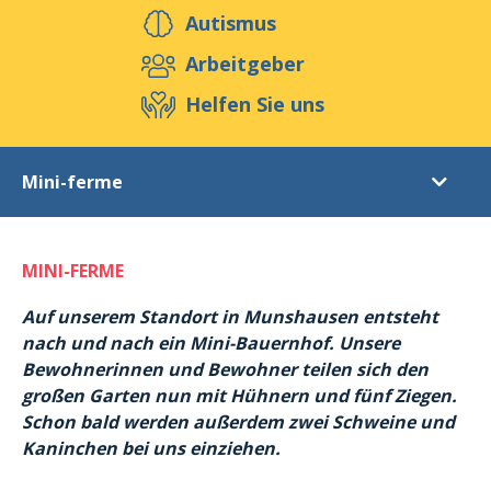
Helfen Sie uns
Autismus
Arbeitgeber
Helfen Sie uns
Veranstaltungen
Publikationen
Media
Ressourcen & Werkzeuge
Mini-ferme
Blog
Shop
Kontakt
Spende
MINI-FERME
Ehrenamtliche Helfer
Unsere aktuellen Projekte
Auf unserem Standort in Munshausen entsteht
nach und nach ein Mini-Bauernhof. Unsere
Formular Ehrenamt
Bewohnerinnen und Bewohner teilen sich den
großen Garten nun mit Hühnern und fünf Ziegen.
Schon bald werden außerdem zwei Schweine und
Kaninchen bei uns einziehen.