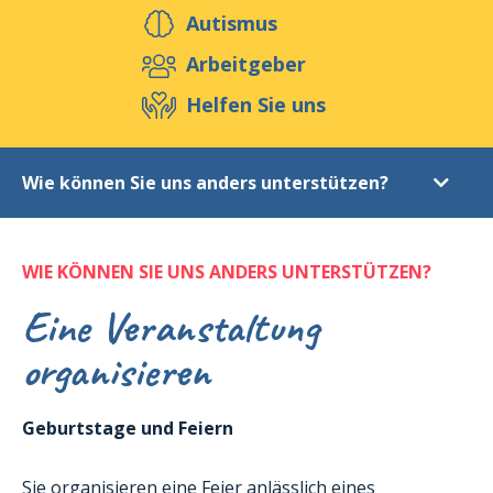
Helfen Sie uns
Autismus
Arbeitgeber
Helfen Sie uns
Veranstaltungen
Publikationen
Media
Ressourcen & Werkzeuge
Wie können Sie uns anders unterstützen?
Blog
Shop
Kontakt
Spende
WIE KÖNNEN SIE UNS ANDERS UNTERSTÜTZEN?
Warum Geld spenden?
Eine Veranstaltung
Transparenz und Vertrauen
Für welche Projekte?
organisieren
Spenden im Vertrauen : « Don en confiance »
Steuervorteil
Geburtstage und Feiern
Wie können Sie uns anders unterstützen?
Sie organisieren eine Feier anlässlich eines