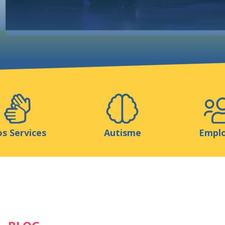
Aidez-nous
ns
Médias
Ressources & Outils
Blog
s Services
Autisme
Empl