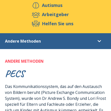
Helfen Sie u
Autismus
Arbeitgeber
Helfen Sie uns
Veranstaltungen
Publikationen
Med
Blog
Shop
Andere Methoden
Autismus
ANDERE METHODEN
Die Menschenrechte
Die Betreuung
PECS
Erziehungsmethoden
Das Kommunikationssystem, das auf den Austausch
Das TEACCH-Programm
von Bildern beruht (Picture Exchange Communication
Andere Methoden
System), wurde von Dr Andrew S. Bondy und Lori Frost
Erfahrungsberichte
speziell für Eltern und Fachleute oder Erzieher, die
sich um Kinder mit Autismus kümmern, entwickelt. Es