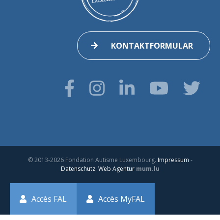
KONTAKTFORMULAR
© 2013-2026 Fondation Autisme Luxembourg.
Impressum
-
Datenschutz
.
Web Agentur
mum.lu
Accès FAL
Accès MyFAL