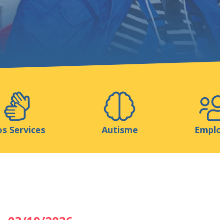
Aidez-nous
ns
Médias
Ressources & Outils
Blog
s Services
Autisme
Empl