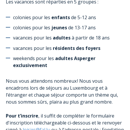
Les vacances sont réparties en 5 groupes :
AutiSport
Formations
colonies pour les
enfants
de 5-12 ans
Assistance administrative aux familles
colonies pour les
jeunes
de 13-17 ans
Le Projet aTypik SpAce
vacances pour les
adultes
à partir de 18 ans
vacances pour les
résidents des foyers
weekends pour les
adultes Asperger
exclusivement
Nous vous attendons nombreux !
Nous vous
encadrons lors de séjours au Luxembourg et à
l’étranger et chaque séjour comporte un thème qui,
nous sommes sûrs, plaira au plus grand nombre.
Pour t’inscrire
, il suffit de compléter le formulaire
d'inscription téléchargeable ci-dessous et le renvoyer
signé à
loisirs@fal.lu
ou à l’adresse postale : Fondation