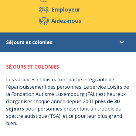
Aidez-nous
Employeur
Aidez-nous
Evénements
Publications
Médias
Séjours et colonies
Ressources & Outils
Blog
Boutique
Diagnostic
Contact
SÉJOURS ET COLONIES
Soutien post-diagnostic
Activités de jour pour adultes
Les vacances et loisirs font partie intégrante de
l’épanouissement des personnes. Le service Loisirs de
Activités extrascolaires
la Fondation Autisme Luxembourg (FAL) est heureux
Hébergement à Munshausen
d’organiser chaque année depuis 2001
près de 30
Hébergement à Rambrouch
séjours
pour personnes présentant un trouble du
spectre autistique (TSA), et ce pour leur plus grand
Séjours de courte durée
bien.
Séjours et colonies