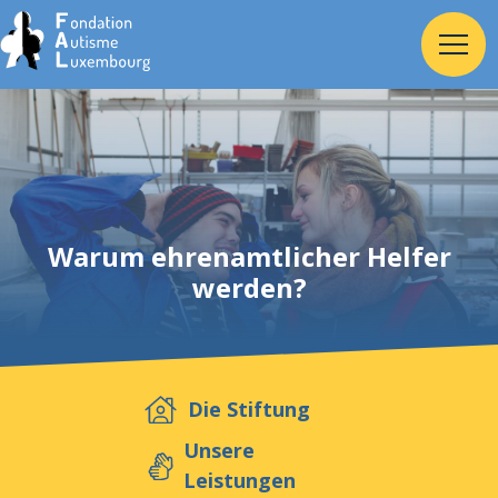
Home
Stiftung
Warum ehrenamtlicher Helfer
werden?
Dienste
Autismus
Die Stiftung
Arbeitgeber
Unsere
Leistungen