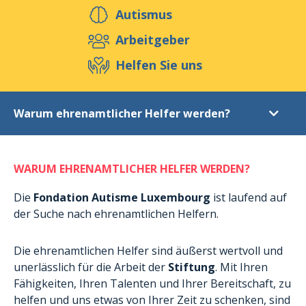
Helfen Sie uns
Autismus
Arbeitgeber
Helfen Sie uns
Veranstaltungen
Publikationen
Media
Ressourcen & Werkzeuge
Warum ehrenamtlicher Helfer werden?
Blog
Shop
Kontakt
Spende
WARUM EHRENAMTLICHER HELFER WERDEN?
Ehrenamtliche Helfer
Warum ehrenamtlicher Helfer werden?
Die
Fondation Autisme Luxembourg
ist laufend auf
der Suche nach ehrenamtlichen Helfern.
Verschiedene Formen einer ehrenamtlichen Tätigkeit
Charta des Ehrenamtes
Die ehrenamtlichen Helfer sind äußerst wertvoll und
Label de Qualité BÉNÉVOLAT
unerlässlich für die Arbeit der
Stiftung
. Mit Ihren
Fähigkeiten, Ihren Talenten und Ihrer Bereitschaft, zu
Unsere aktuellen Projekte
helfen und uns etwas von Ihrer Zeit zu schenken, sind