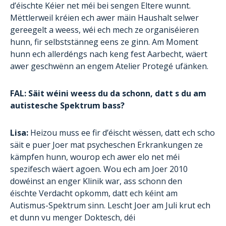
d’éischte Kéier net méi bei sengen Eltere wunnt.
Mëttlerweil kréien ech awer mäin Haushalt selwer
gereegelt a weess, wéi ech mech ze organiséieren
hunn, fir selbststänneg eens ze ginn. Am Moment
hunn ech allerdéngs nach keng fest Aarbecht, wäert
awer geschwënn an engem Atelier Protegé ufänken.
FAL: Säit wéini weess du da schonn, datt s du am
autistesche Spektrum bass?
Lisa:
Heizou muss ee fir d’éischt wëssen, datt ech scho
säit e puer Joer mat psycheschen Erkrankungen ze
kämpfen hunn, wourop ech awer elo net méi
spezifesch wäert agoen. Wou ech am Joer 2010
dowéinst an enger Klinik war, ass schonn den
éischte Verdacht opkomm, datt ech kéint am
Autismus-Spektrum sinn. Lescht Joer am Juli krut ech
et dunn vu menger Doktesch, déi