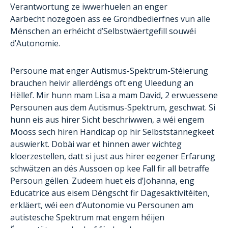
Verantwortung ze iwwerhuelen an enger
Aarbecht nozegoen ass ee Grondbedierfnes vun alle
Mënschen an erhéicht d’Selbstwäertgefill souwéi
d’Autonomie.
Persoune mat enger Autismus-Spektrum-Stéierung
brauchen heivir allerdéngs oft eng Uleedung an
Hëllef. Mir hunn mam Lisa a mam David, 2 erwuessene
Persounen aus dem Autismus-Spektrum, geschwat. Si
hunn eis aus hirer Sicht beschriwwen, a wéi engem
Mooss sech hiren Handicap op hir Selbststännegkeet
auswierkt. Dobäi war et hinnen awer wichteg
kloerzestellen, datt si just aus hirer eegener Erfarung
schwätzen an dës Aussoen op kee Fall fir all betraffe
Persoun gëllen. Zudeem huet eis d’Johanna, eng
Educatrice aus eisem Déngscht fir Dagesaktivitéiten,
erkläert, wéi een d’Autonomie vu Persounen am
autistesche Spektrum mat engem héijen