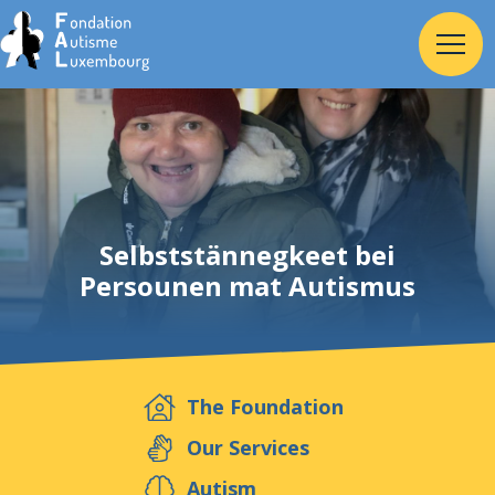
Home
Foundation
Selbststännegkeet bei
Persounen mat Autismus
Services
Autism
The Foundation
Employer
Our Services
Autism