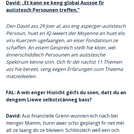
David: „Et kann ee keng global Aussoe fir
autistesch Persounen treffen.“
Den David ass 29 Joer al, ass eng asperger-autistesch
Persoun, huet en IQ iwwert der Moyenne an huet elo
viru Kuerzem ugefaangen, an eiser Fondatioun ze
schaffen. An eisem Gespréich stellt hie kloer, wéi
ënnerschiddlech Persounen am autistesche
Spektrum kënne sinn. Och fir déi nächst 11 Themen
ass hie bereet, seng eegen Erfarungen zum Theema
matzedeelen.
FAL: A wéi enger Hisiicht géifs du soen, datt du an
dengem Liewe selbststänneg bass?
David:
Aus finanzielle Grënn wunnen ech nach bei
menger Mamm, hunn awer scho geplangt fir net méi
alt ze laang do ze bleiwen. Schliisslech wëll een och