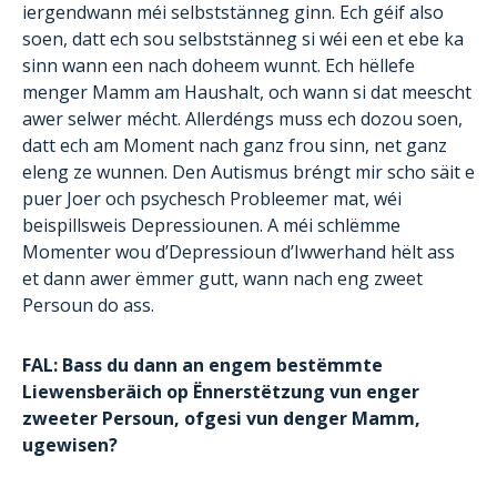
iergendwann méi selbststänneg ginn. Ech géif also
soen, datt ech sou selbststänneg si wéi een et ebe ka
sinn wann een nach doheem wunnt. Ech hëllefe
menger Mamm am Haushalt, och wann si dat meescht
awer selwer mécht. Allerdéngs muss ech dozou soen,
datt ech am Moment nach ganz frou sinn, net ganz
eleng ze wunnen. Den Autismus bréngt mir scho säit e
puer Joer och psychesch Probleemer mat, wéi
beispillsweis Depressiounen. A méi schlëmme
Momenter wou d’Depressioun d’Iwwerhand hëlt ass
et dann awer ëmmer gutt, wann nach eng zweet
Persoun do ass.
FAL: Bass du dann an engem bestëmmte
Liewensberäich op Ënnerstëtzung vun enger
zweeter Persoun, ofgesi vun denger Mamm,
ugewisen?