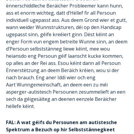
ënnerschiddleche Beräicher Probleemer kann hunn,
ass et enorm wichteg, datt d‘Hëllef fir all Persoun
individuell ugepasst ass. Aus deem Grond wier et gutt,
wann weider Wunnstrukturen, déi op den Handicap
ugepasst sinn, géife kreéiert ginn. Dëst kéint an
enger Form vun engem betreite Wunne sinn, an deem
d‘Persoun selbststänneg liewe kéint, mee wou
heiansdo eng Persoun géif laanscht kucke kommen,
op alles an der Rei ass. Esou kéint dann all Persoun
Ënnerstëtzung an deem Beräich kréien, wou si der
nach brauch. Eng aner Iddi wier och eng
Aart Wunngemeinschaft, an deem een zu méi
asperger-autistesch Persounen zesummelieft an een
sech da géigesäiteg an deenen eenzele Beräicher
hëllefe kéint.
FAL: A wat géifs du Persounen am autistesche
Spektrum a Bezuch op hir Selbststännegkeet