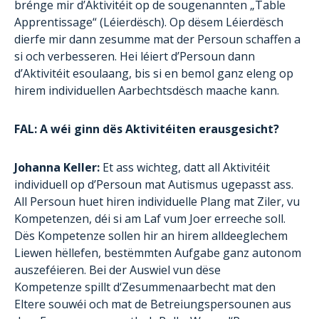
brénge mir d’Aktivitéit op de sougenannten „Table
Apprentissage“ (Léierdësch). Op dësem Léierdësch
dierfe mir dann zesumme mat der Persoun schaffen a
si och verbesseren. Hei léiert d’Persoun dann
d’Aktivitéit esoulaang, bis si en bemol ganz eleng op
hirem individuellen Aarbechtsdësch maache kann.
FAL: A wéi ginn dës Aktivitéiten erausgesicht?
Johanna Keller:
Et ass wichteg, datt all Aktivitéit
individuell op d’Persoun mat Autismus ugepasst ass.
All Persoun huet hiren individuelle Plang mat Ziler, vu
Kompetenzen, déi si am Laf vum Joer erreeche soll.
Dës Kompetenze sollen hir an hirem alldeeglechem
Liewen hëllefen, bestëmmten Aufgabe ganz autonom
auszeféieren. Bei der Auswiel vun dëse
Kompetenze spillt d‘Zesummenaarbecht mat den
Eltere souwéi och mat de Betreiungspersounen aus