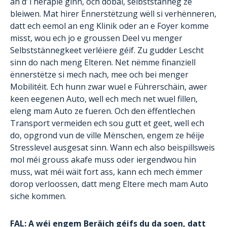
an d’Therapie ginn, och dobäi, selbststänneg ze
bleiwen. Mat hirer Ënnerstëtzung wëll si verhënneren,
datt ech eemol an eng Klinik oder an e Foyer komme
misst, wou ech jo e groussen Deel vu menger
Selbststännegkeet verléiere géif. Zu gudder Lescht
sinn do nach meng Elteren. Net nëmme finanziell
ënnerstëtze si mech nach, mee och bei menger
Mobilitéit. Ech hunn zwar wuel e Führerschäin, awer
keen eegenen Auto, well ech mech net wuel fillen,
eleng mam Auto ze fueren. Och den ëffentlechen
Transport vermeiden ech sou gutt et geet, well ech
do, opgrond vun de ville Mënschen, engem ze héije
Stresslevel ausgesat sinn. Wann ech also beispillsweis
mol méi grouss akafe muss oder iergendwou hin
muss, wat méi wäit fort ass, kann ech mech ëmmer
dorop verloossen, datt meng Eltere mech mam Auto
siche kommen.
FAL: A wéi engem Beräich géifs du da soen, datt