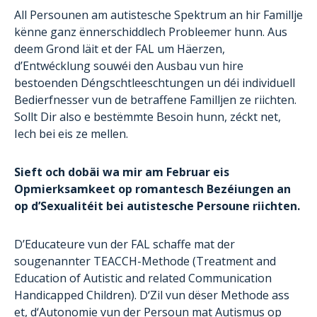
All Persounen am autistesche Spektrum an hir Famillje
kënne ganz ënnerschiddlech Probleemer hunn. Aus
deem Grond läit et der FAL um Häerzen,
d’Entwécklung souwéi den Ausbau vun hire
bestoenden Déngschtleeschtungen un déi individuell
Bedierfnesser vun de betraffene Familljen ze riichten.
Sollt Dir also e bestëmmte Besoin hunn, zéckt net,
Iech bei eis ze mellen.
Sieft och dobäi wa mir am Februar eis
Opmierksamkeet op romantesch Bezéiungen an
op d’Sexualitéit bei autistesche Persoune riichten.
D’Educateure vun der FAL schaffe mat der
sougenannter TEACCH-Methode (Treatment and
Education of Autistic and related Communication
Handicapped Children). D‘Zil vun dëser Methode ass
et, d‘Autonomie vun der Persoun mat Autismus op