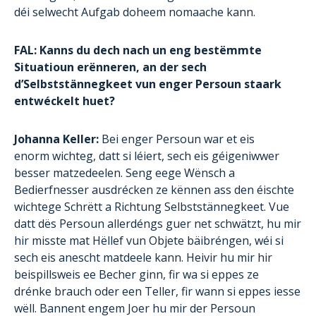
déi selwecht Aufgab doheem nomaache kann.
FAL: Kanns du dech nach un eng bestëmmte
Situatioun erënneren, an der sech
d’Selbststännegkeet vun enger Persoun staark
entwéckelt huet?
Johanna Keller:
Bei enger Persoun war et eis
enorm wichteg, datt si léiert, sech eis géigeniwwer
besser matzedeelen. Seng eege Wënsch a
Bedierfnesser ausdrécken ze kënnen ass den éischte
wichtege Schrëtt a Richtung Selbststännegkeet. Vue
datt dës Persoun allerdéngs guer net schwätzt, hu mir
hir misste mat Hëllef vun Objete bäibréngen, wéi si
sech eis anescht matdeele kann. Heivir hu mir hir
beispillsweis ee Becher ginn, fir wa si eppes ze
drénke brauch oder een Teller, fir wann si eppes iesse
wëll. Bannent engem Joer hu mir der Persoun