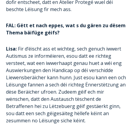
dofir entscheet, datt en Atelier Protegé wuel déi
beschte Léisung fir mech ass.
FAL: Gëtt et nach eppes, wat s du gären zu dësem
Thema bäifüge géifs?
Lisa:
Fir d’éischt ass et wichteg, sech genuch iwwert
Autismus ze informéieren, esou datt ee richteg
versteet, wat een iwwerhaapt genau huet a wéi eng
Auswierkungen den Handicap op déi verschidde
Liewensberäicher kann hunn. Just esou kann een och
Léisunge fannen a sech déi richteg Ënnerstëtzung an
dëse Beräicher ufroen. Zudeem géif ech mir
wënschen, datt den Austausch tëschent de
Betraffenen hei zu Lëtzebuerg géif gestäerkt ginn,
sou datt een sech géigesäiteg hëllefe kéint an
zesummen no Léisunge siche kéint.