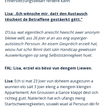
Ënnerstëtzungsbedarf fërdere kann.
Lisa: „Ech wënsche mir, datt den Austausch
tëschent de Betraffene gestäerkt gëtt.“
D’Lisa, wat eigentlech anescht heescht awer anonym
bleiwe wëll, ass 26 Joer al an ass eng asperger-
autistesch Persoun. An eisem Gespréich erzielt hat,
wisou hat scho fënnt datt säin Handicap gewëssen
Auswierkungen op seng Selbststännegkeet huet.
FAL: Lisa, erziel eis bëssi vun dengem Liewen.
Lisa:
Ech si mat 23 Joer vun doheem ausgezunn a
wunnen elo säit 3 Joer eleng a mengem klengen
Appartement. Am Groussen a Ganze klappt dëst och
richteg gutt. Natierlech hat ech ufangs meng
Startschwieregkeeten, souwéi wuel al Persoun déi fir