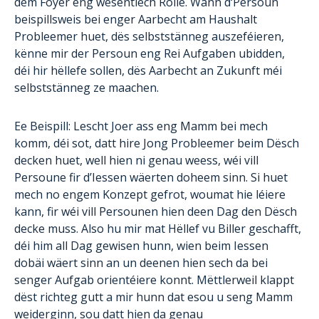
dem Foyer eng wesentlech Rolle. Wann d‘Persoun
beispillsweis bei enger Aarbecht am Haushalt
Probleemer huet, dës selbststänneg auszeféieren,
kënne mir der Persoun eng Rei Aufgaben ubidden,
déi hir hëllefe sollen, dës Aarbecht an Zukunft méi
selbststänneg ze maachen.
Ee Beispill: Lescht Joer ass eng Mamm bei mech
komm, déi sot, datt hire Jong Probleemer beim Dësch
decken huet, well hien ni genau weess, wéi vill
Persoune fir d’Iessen wäerten doheem sinn. Si huet
mech no engem Konzept gefrot, woumat hie léiere
kann, fir wéi vill Persounen hien deen Dag den Dësch
decke muss. Also hu mir mat Hëllef vu Biller geschafft,
déi him all Dag gewisen hunn, wien beim Iessen
dobäi wäert sinn an un deenen hien sech da bei
senger Aufgab orientéiere konnt. Mëttlerweil klappt
dëst richteg gutt a mir hunn dat esou u seng Mamm
weiderginn, sou datt hien da genau