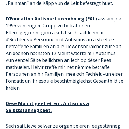
„Rainman“ an de Käpp vun de Leit befestegt huet.
D’Fondation Autisme Luxembourg (FAL)
ass am Joer
1996 vun engem Grupp vu betraffenen
Eltere gegrënnt ginn a setzt sech säitdeem fir
d’Rechter vu Persoune mat Autismus an a steet de
betraffene Familljen an alle Liewensberäicher zur Säit.
An deenen nächsten 12 Méint wäerte mir Autismus
vun eenzel Säite beliichten an iech op dëser Rees
mathuelen. Heivir treffe mir net nëmme betraffe
Persounen an hir Familljen, mee och Fachleit vun eiser
Fondatioun, fir esou e beschtméiglechst Gesamtbild ze
kréien.
Dëse Mount geet et ëm: Autismus a
Selbststännegkeet.
Sech säi Liewe selwer ze organiséieren, eegestänneg