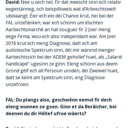
David:
Nee u sech net. Fir dat meescht sinn ech relativ
eegestänneg, och beispillsweis wat d‘Arbeschtswelt
ubelaangt. Éier ech elo déi Chance krut, hei bei der
FAL unzefänken, war ech schonn um éischten
Aarbechtsmarché an hat souguer fir 2 Joer meng
eege Firma, wou ech also Independant war. Am Joer
2016 krut ech meng Diagnose, datt ech am
autistesche Spektrum sinn, déi mir wärend menger
Aarbechtssich bei der ADEM gehollef huet, als „Salarié
handicapé“ ugesinn ze ginn. Eleng schonn aus deem
Grond géif ech all Persoun uroden, déi Zweiwel huet,
datt se kéint am Spektrum sinn, eng Diagnose
unzefroen.
FAL: Du plangs also, geschwënn eemol fir dech
eleng wunnen ze goen. Ginn et da Beräicher, bei
deenen du dir Hëllef ufroe wäerts?