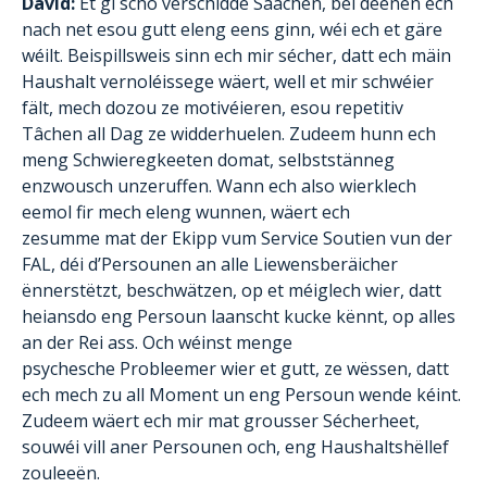
David:
Et gi scho verschidde Saachen, bei deenen ech
nach net esou gutt eleng eens ginn, wéi ech et gäre
wéilt. Beispillsweis sinn ech mir sécher, datt ech mäin
Haushalt vernoléissege wäert, well et mir schwéier
fält, mech dozou ze motivéieren, esou repetitiv
Tâchen all Dag ze widderhuelen. Zudeem hunn ech
meng Schwieregkeeten domat, selbststänneg
enzwousch unzeruffen. Wann ech also wierklech
eemol fir mech eleng wunnen, wäert ech
zesumme mat der Ekipp vum Service Soutien vun der
FAL, déi d’Persounen an alle Liewensberäicher
ënnerstëtzt, beschwätzen, op et méiglech wier, datt
heiansdo eng Persoun laanscht kucke kënnt, op alles
an der Rei ass. Och wéinst menge
psychesche Probleemer wier et gutt, ze wëssen, datt
ech mech zu all Moment un eng Persoun wende kéint.
Zudeem wäert ech mir mat grousser Sécherheet,
souwéi vill aner Persounen och, eng Haushaltshëllef
zouleeën.