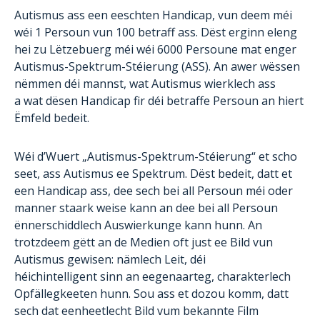
Autismus ass een eeschten Handicap, vun deem méi
wéi 1 Persoun vun 100 betraff ass. Dëst erginn eleng
hei zu Lëtzebuerg méi wéi 6000 Persoune mat enger
Autismus-Spektrum-Stéierung (ASS). An awer wëssen
nëmmen déi mannst, wat Autismus wierklech ass
a wat dësen Handicap fir déi betraffe Persoun an hiert
Ëmfeld bedeit.
Wéi d’Wuert „Autismus-Spektrum-Stéierung“ et scho
seet, ass Autismus ee Spektrum. Dëst bedeit, datt et
een Handicap ass, dee sech bei all Persoun méi oder
manner staark weise kann an dee bei all Persoun
ënnerschiddlech Auswierkunge kann hunn. An
trotzdeem gëtt an de Medien oft just ee Bild vun
Autismus gewisen: nämlech Leit, déi
héichintelligent sinn an eegenaarteg, charakterlech
Opfällegkeeten hunn. Sou ass et dozou komm, datt
sech dat eenheetlecht Bild vum bekannte Film