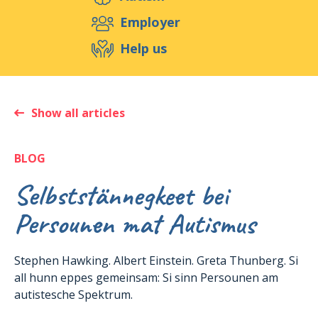
Support us
Employer
Help us
Events
Publications
Medias
Resources & Tools
Blog
Shop
Show all articles
Contact
BLOG
Selbststännegkeet bei
Persounen mat Autismus
Stephen Hawking. Albert Einstein. Greta Thunberg. Si
all hunn eppes gemeinsam: Si sinn Persounen am
autistesche Spektrum.