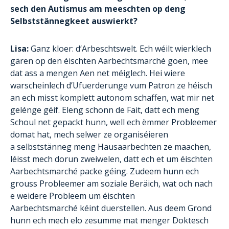
sech den Autismus am meeschten op deng
Selbststännegkeet auswierkt?
Lisa:
Ganz kloer: d‘Arbeschtswelt. Ech wéilt wierklech
gären op den éischten Aarbechtsmarché goen, mee
dat ass a mengen Aen net méiglech. Hei wiere
warscheinlech d’Ufuerderunge vum Patron ze héisch
an ech misst komplett autonom schaffen, wat mir net
gelénge géif. Eleng schonn de Fait, datt ech meng
Schoul net gepackt hunn, well ech ëmmer Probleemer
domat hat, mech selwer ze organiséieren
a selbststänneg meng Hausaarbechten ze maachen,
léisst mech dorun zweiwelen, datt ech et um éischten
Aarbechtsmarché packe géing. Zudeem hunn ech
grouss Probleemer am soziale Beräich, wat och nach
e weidere Probleem um éischten
Aarbechtsmarché kéint duerstellen. Aus deem Grond
hunn ech mech elo zesumme mat menger Doktesch