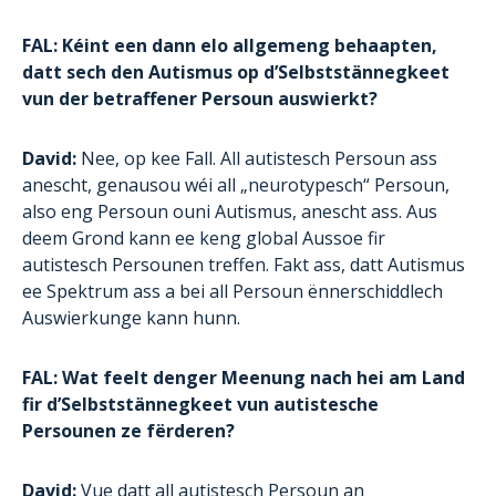
FAL: Kéint een dann elo allgemeng behaapten,
datt sech den Autismus op d’Selbststännegkeet
vun der betraffener Persoun auswierkt?
David:
Nee, op kee Fall. All autistesch Persoun ass
anescht, genausou wéi all „neurotypesch“ Persoun,
also eng Persoun ouni Autismus, anescht ass. Aus
deem Grond kann ee keng global Aussoe fir
autistesch Persounen treffen. Fakt ass, datt Autismus
ee Spektrum ass a bei all Persoun ënnerschiddlech
Auswierkunge kann hunn.
FAL: Wat feelt denger Meenung nach hei am Land
fir d’Selbststännegkeet vun autistesche
Persounen ze fërderen?
David:
Vue datt all autistesch Persoun an