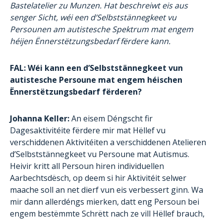
Bastelatelier zu Munzen. Hat beschreiwt eis aus
senger Sicht, wéi een d’Selbststännegkeet vu
Persounen am autistesche Spektrum mat engem
héijen Ënnerstëtzungsbedarf fërdere kann.
FAL: Wéi kann een d’Selbststännegkeet vun
autistesche Persoune mat engem héischen
Ënnerstëtzungsbedarf fërderen?
Johanna Keller:
An eisem Déngscht fir
Dagesaktivitéite fërdere
mir
mat Hëllef vu
verschiddenen Aktivitéiten a verschiddenen Atelieren
d’Selbststännegkeet vu Persoune mat Autismus.
Heivir kritt all Persoun hiren individuellen
Aarbechtsdësch, op deem si hir Aktivitéit selwer
maache soll an net dierf vun eis verbessert ginn. Wa
mir dann allerdéngs mierken, datt eng Persoun bei
engem bestëmmte Schrëtt nach ze vill Hëllef brauch,