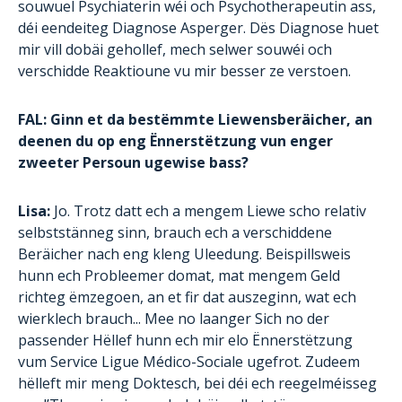
souwuel Psychiaterin wéi och Psychotherapeutin ass,
déi eendeiteg Diagnose Asperger. Dës Diagnose huet
mir vill dobäi gehollef, mech selwer souwéi och
verschidde Reaktioune vu mir besser ze verstoen.
FAL: Ginn et da bestëmmte Liewensberäicher, an
deenen du op eng Ënnerstëtzung vun enger
zweeter Persoun ugewise bass?
Lisa:
Jo. Trotz datt ech a mengem Liewe scho relativ
selbststänneg sinn, brauch ech a verschiddene
Beräicher nach eng kleng Uleedung. Beispillsweis
hunn ech Probleemer domat, mat mengem Geld
richteg ëmzegoen, an et fir dat auszeginn, wat ech
wierklech brauch... Mee no laanger Sich no der
passender Hëllef hunn ech mir elo Ënnerstëtzung
vum Service Ligue Médico-Sociale ugefrot. Zudeem
hëlleft mir meng Doktesch, bei déi ech reegelméisseg