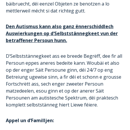
bäibruecht, déi eenzel Objeten ze benotzen a lo
mëttlerweil mécht si dat richteg gutt.
Den Autismus kann also ganz ënnerschiddlech
Auswierkungen op d‘Selbststännegkeet vun der
betraffener Persoun hunn.
D‘Selbststännegkeet ass ee breede Begrëff, dee fir all
Persoun eppes aneres bedeite kann. Woubäi et also
op der enger Säit Persoune ginn, déi 24/7 op eng
Betreiung ugewise sinn, a fir déi et schonn e grousse
Fortschrëtt ass, sech enger zweeter Persoun
matzedeelen, esou ginn et op der anerer Säit
Persounen am autistesche Spektrum, déi praktesch
komplett selbststänneg hiert Liewe féiere.
Appel un d’Familljen: