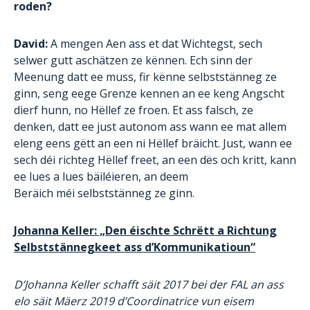
roden?
David:
A mengen Aen ass et dat Wichtegst, sech
selwer gutt aschätzen ze kënnen. Ech sinn der
Meenung datt ee muss, fir kënne selbststänneg ze
ginn, seng eege Grenze kennen an ee keng Angscht
dierf hunn, no Hëllef ze froen. Et ass falsch, ze
denken, datt ee just autonom ass wann ee mat allem
eleng eens gëtt an een ni Hëllef bräicht. Just, wann ee
sech déi richteg Hëllef freet, an een dës och kritt, kann
ee lues a lues bäiléieren, an deem
Beräich méi selbststänneg ze ginn.
Johanna Keller: „Den éischte Schrëtt a Richtung
Selbststännegkeet ass d’Kommunikatioun“
D’Johanna Keller schafft säit 2017 bei der FAL an ass
elo säit Mäerz 2019 d’Coordinatrice vun eisem