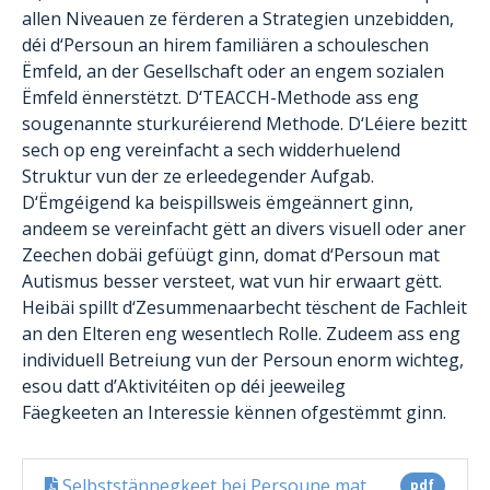
allen Niveauen ze fërderen a Strategien unzebidden,
déi d‘Persoun an hirem familiären a schouleschen
Ëmfeld, an der Gesellschaft oder an engem sozialen
Ëmfeld ënnerstëtzt. D‘TEACCH-
Methode
ass eng
sougenannte sturkuréierend
Methode
. D‘Léiere bezitt
sech op eng vereinfacht a sech widderhuelend
Struktur vun der ze erleedegender Aufgab.
D‘Ëmgéigend ka beispillsweis ëmgeännert ginn,
andeem se vereinfacht gëtt an divers visuell oder aner
Zeechen dobäi gefüügt ginn, domat d‘Persoun mat
Autismus besser versteet, wat vun hir erwaart gëtt.
Heibäi spillt d‘Zesummenaarbecht tëschent de Fachleit
an den Elteren eng wesentlech Rolle. Zudeem ass eng
individuell Betreiung vun der Persoun enorm wichteg,
esou datt d’Aktivitéiten op déi jeeweileg
Fäegkeeten an Interessie kënnen ofgestëmmt ginn.
Selbststännegkeet bei Persoune mat
pdf