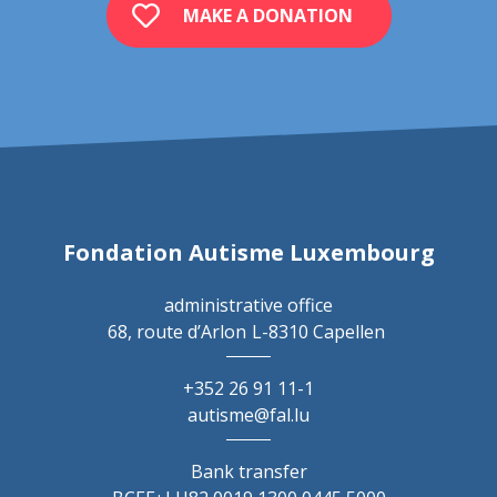
MAKE A DONATION
Fondation Autisme Luxembourg
administrative office
68, route d’Arlon
L-8310 Capellen
+352 26 91 11-1
autisme@fal.lu
Bank transfer