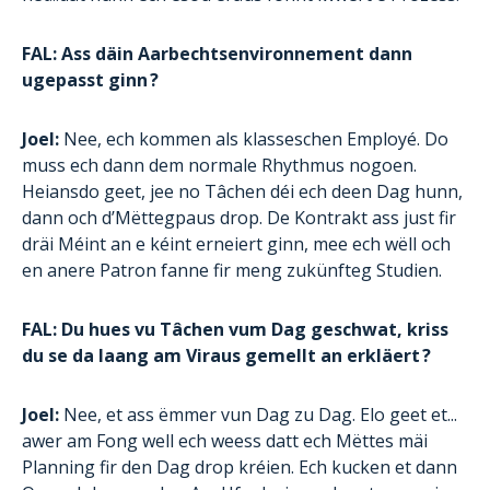
FAL: Ass däin Aarbechtsenvironnement dann
ugepasst ginn ?
Joel:
Nee, ech kommen als klasseschen Employé. Do
muss ech dann dem normale Rhythmus nogoen.
Heiansdo geet, jee no Tâchen déi ech deen Dag hunn,
dann och d’Mëttegpaus drop. De Kontrakt ass just fir
dräi Méint an e kéint erneiert ginn, mee ech wëll och
en anere Patron fanne fir meng zukünfteg Studien.
FAL: Du hues vu Tâchen vum Dag geschwat, kriss
du se da laang am Viraus gemellt an erkläert ?
Joel:
Nee, et ass ëmmer vun Dag zu Dag. Elo geet et...
awer am Fong well ech weess datt ech Mëttes mäi
Planning fir den Dag drop kréien. Ech kucken et dann