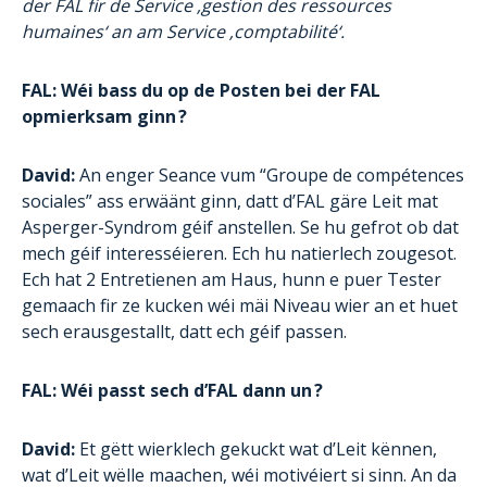
der FAL fir de Service ‚gestion des ressources
humaines‘ an am Service ‚comptabilité‘.
FAL: Wéi bass du op de Posten bei der FAL
opmierksam ginn ?
David:
An enger Seance vum “Groupe de compétences
sociales” ass erwäänt ginn, datt d’FAL gäre Leit mat
Asperger-Syndrom géif anstellen. Se hu gefrot ob dat
mech géif interesséieren. Ech hu natierlech zougesot.
Ech hat 2 Entretienen am Haus, hunn e puer Tester
gemaach fir ze kucken wéi mäi Niveau wier an et huet
sech erausgestallt, datt ech géif passen.
FAL: Wéi passt sech d’FAL dann un ?
David:
Et gëtt wierklech gekuckt wat d’Leit kënnen,
wat d’Leit wëlle maachen, wéi motivéiert si sinn. An da