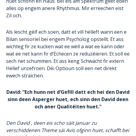
huet schonn en Haus. Bei eis am Spektrum geet eben
alles op engem anere Rhythmus. Mir erreechen eist
Zil och.
Als lescht géif ech soen, datt et vill hëlleft wann een e
Bilan sensoriel bei engem Psycholog opstellt. Et ass
wichteg fir ze kucken wat ee wëll a wat ee kann oder
wat ee net kann fir d’Echecen ze reduzéieren. Et soll ee
sech net schummen. Et ass keng Schwächt fir extern
Hëllef unzefroen. Déi Optioun soll een net direkt
ewech sträichen.
David: “Ech hunn net d‘Gefill datt ech hei den David
sinn deen Asperger huet, ech sinn den David deen
och aner Qualitéiten huet."
Den David , deen eis scho säit Januar zu
verschiddenen Theme säi Avis ofginn huet, schafft bei