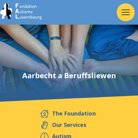
Home
Foundation
Aarbecht a Beruffsliewen
Services
Autism
The Foundation
Employer
Our Services
Autism