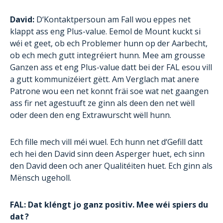
David:
D‘Kontaktpersoun am Fall wou eppes net
klappt ass eng Plus-value. Eemol de Mount kuckt si
wéi et geet, ob ech Problemer hunn op der Aarbecht,
ob ech mech gutt integréiert hunn. Mee am grousse
Ganzen ass et eng Plus-value datt bei der FAL esou vill
a gutt kommunizéiert gëtt. Am Verglach mat anere
Patrone wou een net konnt fräi soe wat net gaangen
ass fir net agestuuft ze ginn als deen den net wëll
oder deen den eng Extrawurscht wëll hunn.
Ech fille mech vill méi wuel. Ech hunn net d‘Gefill datt
ech hei den David sinn deen Asperger huet, ech sinn
den David deen och aner Qualitéiten huet. Ech ginn als
Mënsch ugeholl.
FAL: Dat kléngt jo ganz positiv. Mee wéi spiers du
dat ?