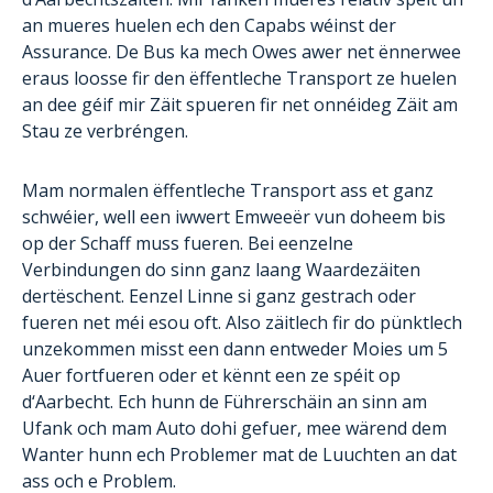
an mueres huelen ech den Capabs wéinst der
Assurance. De Bus ka mech Owes awer net ënnerwee
eraus loosse fir den ëffentleche Transport ze huelen
an dee géif mir Zäit spueren fir net onnéideg Zäit am
Stau ze verbréngen.
Mam normalen ëffentleche Transport ass et ganz
schwéier, well een iwwert Emweeër vun doheem bis
op der Schaff muss fueren. Bei eenzelne
Verbindungen do sinn ganz laang Waardezäiten
dertëschent. Eenzel Linne si ganz gestrach oder
fueren net méi esou oft. Also zäitlech fir do pünktlech
unzekommen misst een dann entweder Moies um 5
Auer fortfueren oder et kënnt een ze spéit op
d‘Aarbecht. Ech hunn de Führerschäin an sinn am
Ufank och mam Auto dohi gefuer, mee wärend dem
Wanter hunn ech Problemer mat de Luuchten an dat
ass och e Problem.