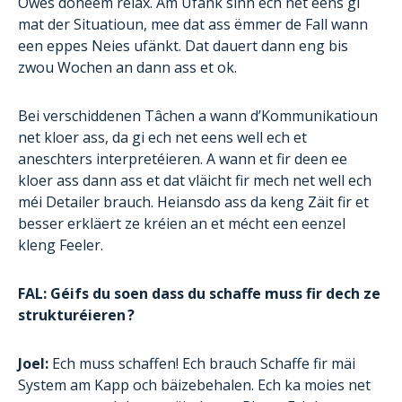
Owes doheem relax. Am Ufank sinn ech net eens gi
mat der Situatioun, mee dat ass ëmmer de Fall wann
een eppes Neies ufänkt. Dat dauert dann eng bis
zwou Wochen an dann ass et ok.
Bei verschiddenen Tâchen a wann d’Kommunikatioun
net kloer ass, da gi ech net eens well ech et
aneschters interpretéieren. A wann et fir deen ee
kloer ass dann ass et dat vläicht fir mech net well ech
méi Detailer brauch. Heiansdo ass da keng Zäit fir et
besser erkläert ze kréien an et mécht een eenzel
kleng Feeler.
FAL: Géifs du soen dass du schaffe muss fir dech ze
strukturéieren ?
Joel:
Ech muss schaffen! Ech brauch Schaffe fir mäi
System am Kapp och bäizebehalen. Ech ka moies net