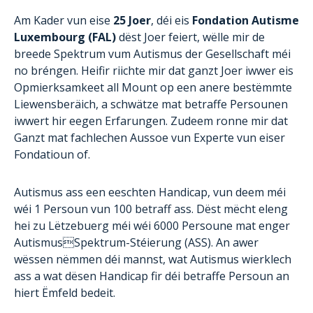
Am Kader vun eise
25 Joer
, déi eis
Fondation Autisme
Luxembourg (FAL)
dëst Joer feiert, wëlle mir de
breede Spektrum vum Autismus der Gesellschaft méi
no bréngen. Heifir riichte mir dat ganzt Joer iwwer eis
Opmierksamkeet all Mount op een anere bestëmmte
Liewensberäich, a schwätze mat betraffe Persounen
iwwert hir eegen Erfarungen. Zudeem ronne mir dat
Ganzt mat fachlechen Aussoe vun Experte vun eiser
Fondatioun of.
Autismus ass een eeschten Handicap, vun deem méi
wéi 1 Persoun vun 100 betraff ass. Dëst mëcht eleng
hei zu Lëtzebuerg méi wéi 6000 Persoune mat enger
AutismusSpektrum-Stéierung (ASS). An awer
wëssen nëmmen déi mannst, wat Autismus wierklech
ass a wat dësen Handicap fir déi betraffe Persoun an
hiert Ëmfeld bedeit.