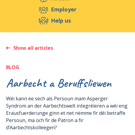
Support us
Employer
Help us
Events
Publications
Medias
Resources & Tools
Blog
Shop
Show all articles
Contact
BLOG
Aarbecht a Beruffsliewen
Wéi kann ee sech als Persoun mam Asperger
Syndrom an der Aarbechtswelt integréieren a wéi eng
Erausfuerderunge ginn et net nëmme fir déi betraffe
Persoun, mä och fir de Patron a fir
d’Aarbechtskolleegen?