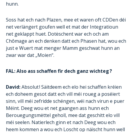
hunn.
Soss hat ech nach Plazen, mee et waren oft CDDen déi
net verlängert goufen well et mat der Integratioun
net geklappt huet. Dotëschent war ech och am
Chômage an ech denken datt ech Phasen hat, wou ech
just e Wuert mat menger Mamm geschwat hunn an
zwar war dat „Moien“.
FAL: Also ass schaffen fir dech ganz wichteg ?
David:
Absolut ! Säitdeem ech elo hei schaffen kréien
ech doheem gesot datt ech vill méi roueg a poséiert
sinn, vill méi zefridde schéngen, wéi nach virun e puer
Méint. Deeg wou et net gaangen ass hunn ech
Berouegungsmëttel geholl, mee dat geschitt elo vill
méi seelen. Natierlech ginn et nach Deeg wou ech
heem kommen a wou ech Loscht op näischt hunn well