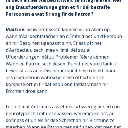
fir sech an der Aarbechtswelt ze integréieren. Wéi
eng Erausfuerderunge ginn et fir déi betraffe
Persounen a wat fir eng fir de Patron ?
Martine:
Schwieregkeete komme virun Allem op,
wann d’Aarbechtstâchen an d’Ëmfeld net un d’Persoun
an hir Besoinen ugepasst sinn. Et ass oft net
d’Aarbecht u sech, mee villméi déi sozial
Ufuerderungen, déi zu Problemer féiere kënnen.
Wann ee Patron sech dësem Punkt net vun Ufank u
bewosst ass an eréischt méi spéit heiru denkt, dann
ass d’Situatioun wahrscheinlech oft schonn ze
komplizéiert gi fir dat esou eng Initiativ nach hir
Friichten droe kann.
Fir Leit mat Autismus ass et méi schwiereg fir sech un
neurotypesch Leit unzepassen, wéi ëmgekéiert, an
dofir ass et un eis fir dee Schrëtt an hir Richtung ze
maachen. Wann ee Patron mer géif soen, dat hien net