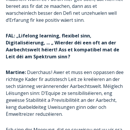
bereet ass fir dat ze maachen, dann ass et
warscheinlech besser den Defi net unzehuelen well
d’Erfarung fir kee positiv wäert sinn.
FAL: „Lifelong learning, flexibel sinn,
Digitaliséierung, ... „ Wierder déi een oft an der
Aarbechtswelt héiert! Ass et kompatibel mat de
Leit déi am Spektrum sinn ?
Martine:
Duerchaus ! Awer et muss een oppassen dee
richtege Kader fir autistesch Leit ze kreéieren an der
sech stänneg verännerender Aarbechtswelt. Méiglech
Léisungen sinn: D’Equipe ze sensibiliséieren, eng
gewësse Stabilitéit a Previsibilitéit an der Aarbecht,
keng duebeldeiteg Uweisungen ginn oder och
Ëmweltreizer reduzéieren.
Ech sinn der Meenung, dat ee souwisou net vu vir era