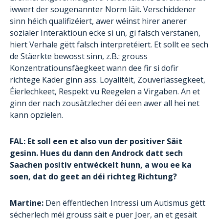
iwwert der sougenannter Norm läit. Verschiddener
sinn héich qualifizéiert, awer wéinst hirer anerer
sozialer Interaktioun ecke si un, gi falsch verstanen,
hiert Verhale gëtt falsch interpretéiert. Et sollt ee sech
de Stäerkte bewosst sinn, z.B.: grouss
Konzentratiounsfäegkeet wann dee fir si dofir
richtege Kader ginn ass. Loyalitéit, Zouverlässegkeet,
Éierlechkeet, Respekt vu Reegelen a Virgaben. An et
ginn der nach zousätzlecher déi een awer all hei net
kann opzielen.
FAL: Et soll een et also vun der positiver Säit
gesinn. Hues du dann den Androck datt sech
Saachen positiv entwéckelt hunn, a wou ee ka
soen, dat do geet an déi richteg Richtung?
Martine:
Den ëffentlechen Intressi um Autismus gëtt
sécherlech méi grouss säit e puer Joer, an et gesäit