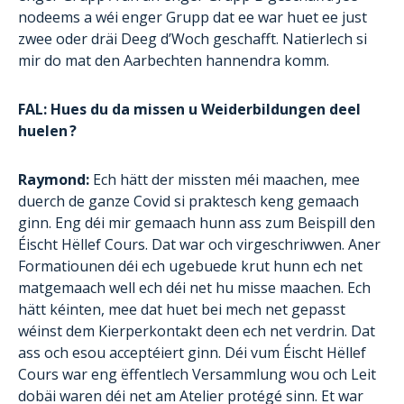
nodeems a wéi enger Grupp dat ee war huet ee just
zwee oder dräi Deeg d’Woch geschafft. Natierlech si
mir do mat den Aarbechten hannendra komm.
FAL: Hues du da missen u Weiderbildungen deel
huelen ?
Raymond:
Ech hätt der missten méi maachen, mee
duerch de ganze Covid si praktesch keng gemaach
ginn. Eng déi mir gemaach hunn ass zum Beispill den
Éischt Hëllef Cours. Dat war och virgeschriwwen. Aner
Formatiounen déi ech ugebuede krut hunn ech net
matgemaach well ech déi net hu misse maachen. Ech
hätt kéinten, mee dat huet bei mech net gepasst
wéinst dem Kierperkontakt deen ech net verdrin. Dat
ass och esou acceptéiert ginn. Déi vum Éischt Hëllef
Cours war eng ëffentlech Versammlung wou och Leit
dobäi waren déi net am Atelier protégé sinn. Et war