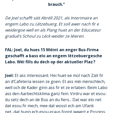
brauch.”
De Joel schafft säit Abrëll 2021, als Interimaire an
engem Labo zu Lëtzebuerg. Et soll awer nach fir e
weidergoe well en als Plang huet an der Educateur
gradué’s Schoul zu Léck weider ze léieren.
FAL: Joel, du hues 15 Méint an enger Bus-Firma
geschafft a bass elo an engem lëtzebuergesche
Labo. Wéi fills du dech op der aktueller Plaz ?
Joel:
Et ass interessant. Hei huet ee mol nach Zäit fir
an d‘Cafeteria iessen ze goen. Et ass méi mënschlech,
well och de Kader ginn ass fir et ze erlaben. Beim Labo
ass den Aarbechtsklima ganz fein. Virdru war et esou :
du sëtz dech an de Bus an du fiers... Dat war elo net
dat esou fir mech, mee dat wosst ech am Ufank
net...dat hunn ech esou eraus fonnt iwwert e Prozess.