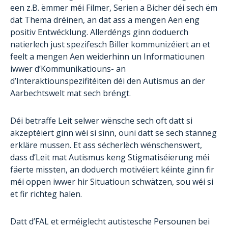
een z.B. ëmmer méi Filmer, Serien a Bicher déi sech ëm
dat Thema dréinen, an dat ass a mengen Aen eng
positiv Entwécklung. Allerdéngs ginn doduerch
natierlech just spezifesch Biller kommunizéiert an et
feelt a mengen Aen weiderhinn un Informatiounen
iwwer d’Kommunikatiouns- an
d’Interaktiounspezifitéiten déi den Autismus an der
Aarbechtswelt mat sech bréngt.
Déi betraffe Leit selwer wënsche sech oft datt si
akzeptéiert ginn wéi si sinn, ouni datt se sech stänneg
erkläre mussen. Et ass sëcherlëch wënschenswert,
dass d’Leit mat Autismus keng Stigmatiséierung méi
fäerte missten, an doduerch motivéiert kéinte ginn fir
méi oppen iwwer hir Situatioun schwätzen, sou wéi si
et fir richteg halen.
Datt d’FAL et erméiglecht autistesche Persounen bei