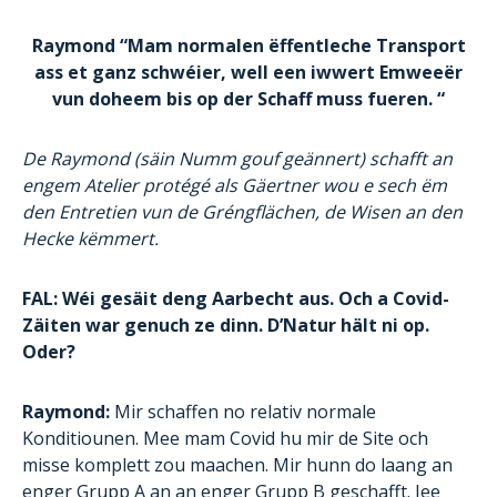
Raymond “Mam normalen ëffentleche Transport
ass et ganz schwéier, well een iwwert Emweeër
vun doheem bis op der Schaff muss fueren. “
De Raymond (säin Numm gouf geännert) schafft an
engem Atelier protégé als Gäertner wou e sech ëm
den Entretien vun de Gréngflächen, de Wisen an den
Hecke këmmert.
FAL: Wéi gesäit deng Aarbecht aus. Och a Covid-
Zäiten war genuch ze dinn. D’Natur hält ni op.
Oder?
Raymond:
Mir schaffen no relativ normale
Konditiounen. Mee mam Covid hu mir de Site och
misse komplett zou maachen. Mir hunn do laang an
enger Grupp A an an enger Grupp B geschafft. Jee