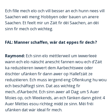
Ech fille mech elo och vill besser an ech hunn nees vill
Saachen wéi meng Hobbyen oder bauen un anere
Saachen. Et feelt mir un Zäit fir déi Saachen, an déi
sinn fir mech och wichteg.
FAL: Manner schaffen, wär dat eppes fir dech ?
Raymond:
Ech sinn elo mëttlerweil um iwwerleeë
wann ech elo näischt anescht fannen wou ech d’Zäit
ka reduzéieren iwwert dem Aarbechtswee oder
éischter ufänken fir dann awer op Hallefzäit ze
reduzéieren. Ech muss iergend eng Oflenkung hu wou
ech beschäftegt sinn. Dat ass wichteg fir
mech...d’Aarbecht. Ech sinn awer all Dag um 5 Auer
Moies op, och Weekends, an ech fänken dann géint 4
Auer Mëttes esou richteg midd ze sinn. Méi fréi
ufänken dat wär ideal fir mech.