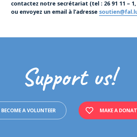
contactez notre secrétariat (tel : 26 91 11 – 1
ou envoyez un email à l’adresse
soutien@fal.l
Support us!
BECOME A VOLUNTEER
MAKE A DONAT