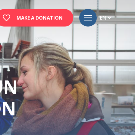
MAKE A DONATION
EN
FR
DE
UN
ON