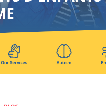
Support us
ME
ns
Medias
Resources & Tools
Blog
Our Services
Autism
Em