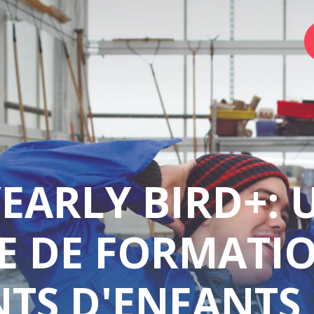
Home
Foundation
/EARLY BIRD+: 
Services
 DE FORMATI
Autism
Employer
TS D'ENFANTS