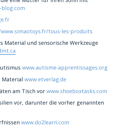
r-blog.com
e.fr
/www.simaotoys.fr/tous-les-produits
es Material und sensorische Werkzeuge
dmt.ca
Autismus
www.autisme-apprentissages.org
m Material
www.etverlag.de
täten am Tisch vor
www.shoeboxtasks.com
silien vor, darunter die vorher genannten
ürfnissen
www.do2learn.com