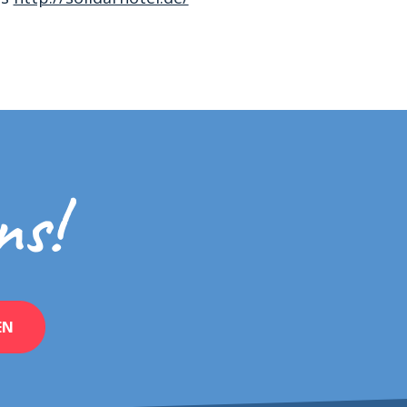
ns!
EN