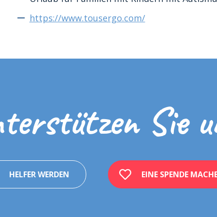
https://www.tousergo.com/
terstützen Sie u
HELFER WERDEN
EINE SPENDE MACH