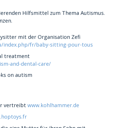
istierenden Hilfsmittel zum Thema Autismus.
nzen.
bysitter mit der Organisation Zefi
lu/index.php/fr/baby-sitting-pour-tous
ral treatment
sm-and-dental-care/
oks on autism
r vertreibt
www.kohlhammer.de
hoptoys.fr
 die eine Mutter für ihren Sohn mit