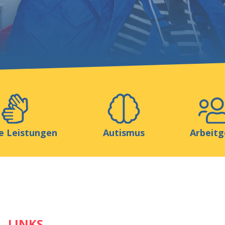
Helfen Sie uns
ionen
Media
Ressourcen & Werkzeuge
e Leistungen
Autismus
Arbeitg
LINKS