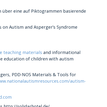
en über eine auf Piktogrammen basierende
es on Autism and Asperger’s Syndrome
e teaching materials
and informational
e education of children with autism
rgers, PDD-NOS Materials & Tools for
ww.nationalautismresources.com/autism-
ld.com
us
http://solidarhotel.de/