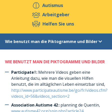
Helfen Sie uns
Autismus
Arbeitgeber
Helfen Sie uns
Veranstaltungen
Publikationen
Med
Ressourcen & Werkzeuge
Blog
Sho
Wie benutzt man die Piktogramme und Bilder
Kontakt
Literaturverzeichnis
WIE BENUTZT MAN DIE PIKTOGRAMME UND BILDER
Multimedia
Hilfsmittel und Piktogramme
Participate ! :
Mehrere Videos geben eine
Anleitung dazu, wie man die visuellen Hilfen
Sich Piktogramme beschaffen
benutzt, die im alltäglichen Leben einsetzbar sind,
Wie benutzt man die Piktogramme und Bilder
http://www.participateautisme.be/go/fr/videos.cfm?
Andere nützliche Hilfsmittel
videos_id=56&videos_section=2
Association Autisme 42 :
planning de Quentin,
www.autisme42.org/spip.php?article24